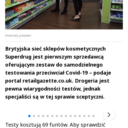
(materiały prasowe)
Brytyjska sieć sklepów kosmetycznych
Superdrug jest pierwszym sprzedawcą
oferującym zestaw do samodzielnego
testowania przeciwciał Covid-19 – podaje
portal retailgazette.co.uk. Drogeria jest
pewna wiarygodności testów, jednak
specjaliści są w tej sprawie sceptyczni.
Andrzej i Marta Sterniccy
Marta i 
▶
Testy kosztują 69 funtów. Aby sprawdzić