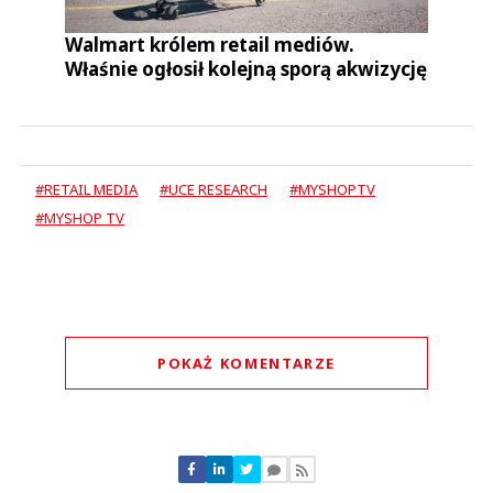
Walmart królem retail mediów.
Właśnie ogłosił kolejną sporą akwizycję
#RETAIL MEDIA
#UCE RESEARCH
#MYSHOPTV
#MYSHOP TV
POKAŻ KOMENTARZE
Komentarze (
0
)
Nie znaleziono komentarzy
Zostaw swoje komentarze