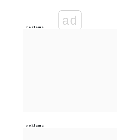
Imię (Wymagane)
ad
Anuluj
Prześlij komentarz