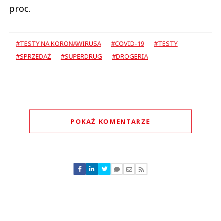
proc.
#TESTY NA KORONAWIRUSA
#COVID-19
#TESTY
#SPRZEDAŻ
#SUPERDRUG
#DROGERIA
POKAŻ KOMENTARZE
Komentarze (
0
)
Nie znaleziono komentarzy
Zostaw swoje komentarze
Imię (Wymagane)
Anuluj