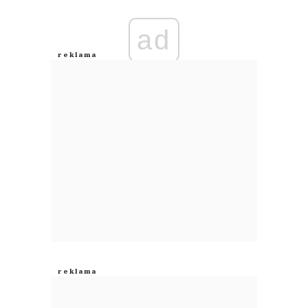
Imię (Wymagane)
ad
Anuluj
Prześlij komentarz