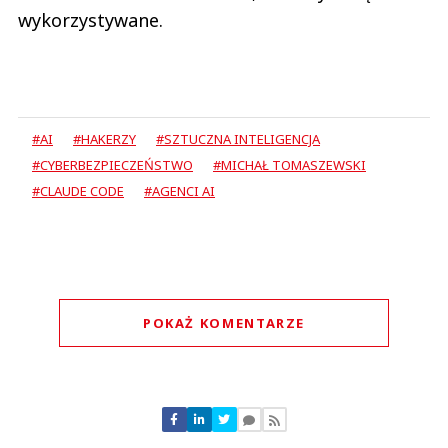
wykorzystywane.
#AI
#HAKERZY
#SZTUCZNA INTELIGENCJA
#CYBERBEZPIECZEŃSTWO
#MICHAŁ TOMASZEWSKI
#CLAUDE CODE
#AGENCI AI
POKAŻ KOMENTARZE
Komentarze (
0
)
Nie znaleziono komentarzy
Zostaw swoje komentarze