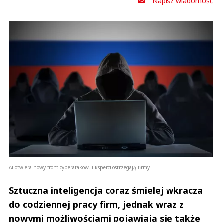
Napisz wiadomość
AI otwiera nowy front cyberataków. Eksperci ostrzegają firmy
Sztuczna inteligencja coraz śmielej wkracza
do codziennej pracy firm, jednak wraz z
nowymi możliwościami pojawiają się także