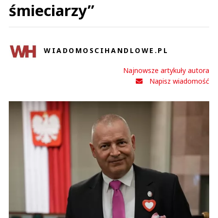
śmieciarzy”
WIADOMOSCIHANDLOWE.PL
Najnowsze artykuły autora
Napisz wiadomość