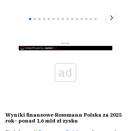
Andrzej i Marta Sterniccy
Marta i 
▶
REKLAMA
ad
Wyniki finansowe Rossmann Polska za 2025
rok– ponad 1,6 mld zł zysku