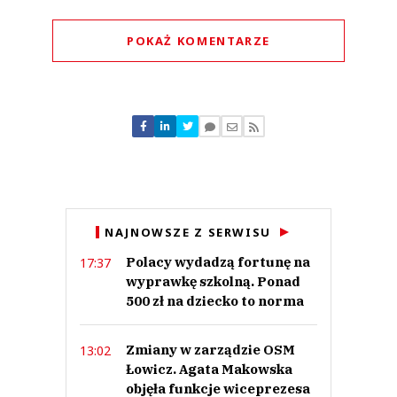
POKAŻ KOMENTARZE
Komentarze (
0
)
Nie znaleziono komentarzy
Zostaw swoje komentarze
Imię (Wymagane)
Anuluj
NAJNOWSZE Z SERWISU
Prześlij komentarz
Polacy wydadzą fortunę na
17:37
wyprawkę szkolną. Ponad
500 zł na dziecko to norma
Zmiany w zarządzie OSM
13:02
Łowicz. Agata Makowska
objęła funkcje wiceprezesa