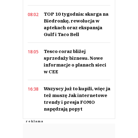
TOP 10 tygodnia: skarga na
08:02
Biedronkę, rewolucja w
aptekach oraz ekspansja
Gulf i Taco Bell
Tesco coraz bliżej
18:05
sprzedaży biznesu. Nowe
informacje o planach sieci
w CEE
Wszyscy już to kupili, więc ja
16:38
też muszę Jak internetowe
trendy i presja FOMO
napędzają popyt