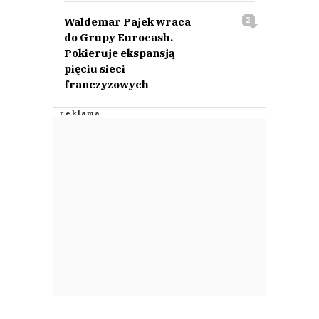
Waldemar Pajek wraca
2
do Grupy Eurocash.
Pokieruje ekspansją
pięciu sieci
franczyzowych