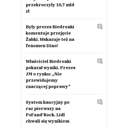
przekroczyły 10,7 mld
zł
Były prezes Biedronki
4
komentuje przejęcie
Żabki. Wskazuje też na
fenomen Dino!
Właściciel Biedronki
3
pokazał wyniki. Prezes
JM o rynku: „Nie
przewidujemy
znaczącej poprawy”
System kaucyjny po
3
raz pierwszy na
Pol‘and‘Rock. Lidl
chwali się wynikiem