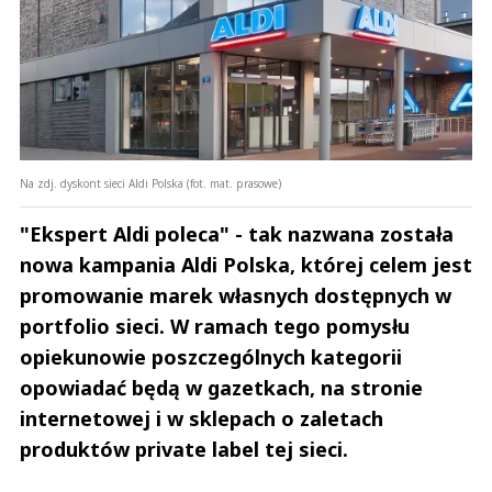
Na zdj. dyskont sieci Aldi Polska (fot. mat. prasowe)
"Ekspert Aldi poleca" - tak nazwana została
nowa kampania Aldi Polska, której celem jest
promowanie marek własnych dostępnych w
portfolio sieci. W ramach tego pomysłu
opiekunowie poszczególnych kategorii
opowiadać będą w gazetkach, na stronie
internetowej i w sklepach o zaletach
produktów private label tej sieci.
Andrzej i Marta Sterniccy
Marta i 