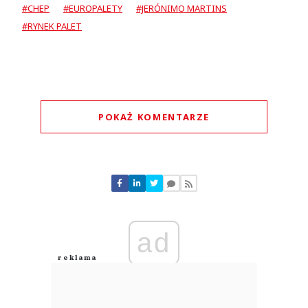
#CHEP
#EUROPALETY
#JERÓNIMO MARTINS
#RYNEK PALET
POKAŻ KOMENTARZE
Komentarze (
0
)
Nie znaleziono komentarzy
Zostaw swoje komentarze
Imię (Wymagane)
ad
Anuluj
Prześlij komentarz