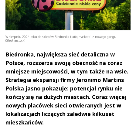
W sierpniu 2024 roku do sklepów Biedronka trafią maskotki z nowego gangu
(Shutterstock)
Biedronka, największa sieć detaliczna w
Polsce, rozszerza swoją obecność na coraz
mniejsze miejscowości, w tym także na wsie.
Strategia ekspansji firmy Jeronimo Martins
Polska jasno pokazuje: potencjał rynku nie
kończy się na dużych miastach. Coraz więcej
nowych placówek sieci otwieranych jest w
lokalizacjach liczących zaledwie kilkuset
mieszkańców.
Andrzej i Marta Sterniccy
Marta i 