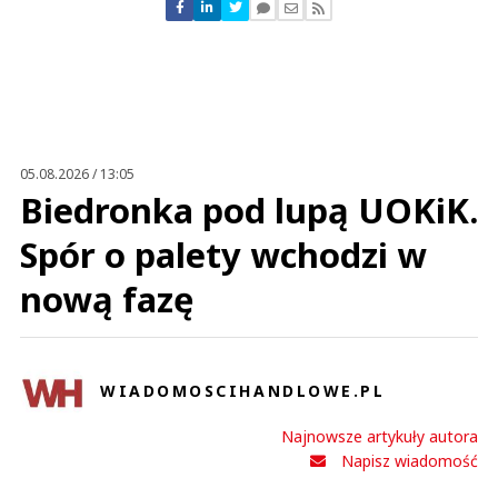
Nie znaleziono komentarzy
Zostaw swoje komentarze
Imię (Wymagane)
Anuluj
Prześlij komentarz
05.08.2026 / 13:05
Biedronka pod lupą UOKiK.
Spór o palety wchodzi w
nową fazę
WIADOMOSCIHANDLOWE.PL
Najnowsze artykuły autora
Napisz wiadomość