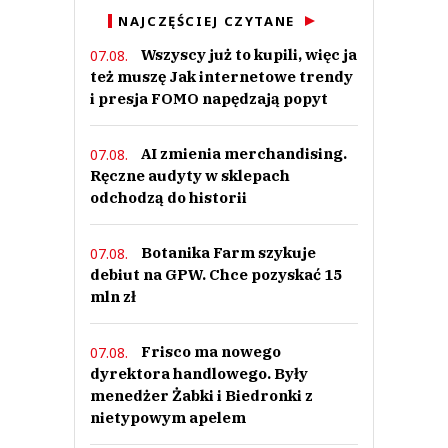
NAJCZĘŚCIEJ CZYTANE
Wszyscy już to kupili, więc ja
07.08.
też muszę Jak internetowe trendy
i presja FOMO napędzają popyt
AI zmienia merchandising.
07.08.
Ręczne audyty w sklepach
odchodzą do historii
Botanika Farm szykuje
07.08.
debiut na GPW. Chce pozyskać 15
mln zł
Frisco ma nowego
07.08.
dyrektora handlowego. Były
menedżer Żabki i Biedronki z
nietypowym apelem