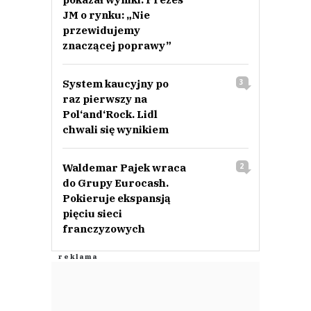
JM o rynku: „Nie
przewidujemy
znaczącej poprawy”
System kaucyjny po
3
raz pierwszy na
Pol‘and‘Rock. Lidl
chwali się wynikiem
Waldemar Pajek wraca
2
do Grupy Eurocash.
Pokieruje ekspansją
pięciu sieci
franczyzowych