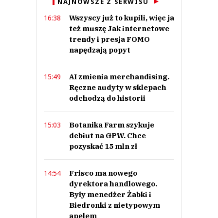
NAJNOWSZE Z SERWISU
Prześlij komentarz
Wszyscy już to kupili, więc ja
16:38
też muszę Jak internetowe
trendy i presja FOMO
napędzają popyt
AI zmienia merchandising.
15:49
Ręczne audyty w sklepach
odchodzą do historii
Botanika Farm szykuje
15:03
debiut na GPW. Chce
pozyskać 15 mln zł
Frisco ma nowego
14:54
dyrektora handlowego.
Były menedżer Żabki i
Biedronki z nietypowym
apelem