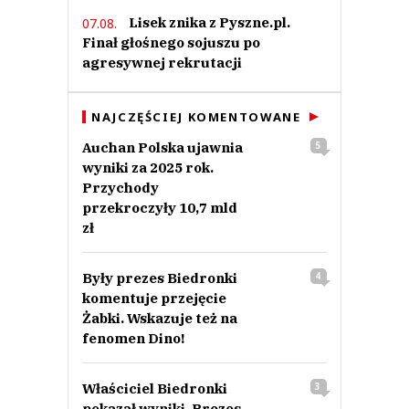
Lisek znika z Pyszne.pl.
07.08.
Finał głośnego sojuszu po
agresywnej rekrutacji
NAJCZĘŚCIEJ KOMENTOWANE
Auchan Polska ujawnia
5
wyniki za 2025 rok.
Przychody
przekroczyły 10,7 mld
zł
Były prezes Biedronki
4
komentuje przejęcie
Żabki. Wskazuje też na
fenomen Dino!
Właściciel Biedronki
3
pokazał wyniki. Prezes