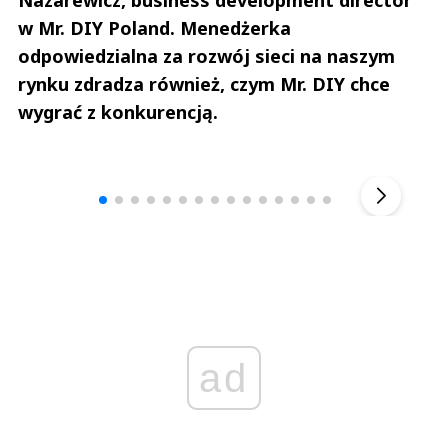
w Mr. DIY Poland. Menedżerka
odpowiedzialna za rozwój sieci na naszym
rynku zdradza również, czym Mr. DIY chce
wygrać z konkurencją.
Andrzej i Marta Sterniccy
Marta i 
▶
ad