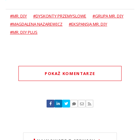
#MR. DIY
#DYSKONTY PRZEMYSLOWE
#GRUPA MR. DIY
#MAGDALENA NAZAREWICZ
#EKSPANSJA MR. DIY
#MR. DIY PLUS
POKAŻ KOMENTARZE
Komentarze (
0
)
Nie znaleziono komentarzy
Zostaw swoje komentarze
Imię (Wymagane)
Anuluj