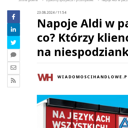
Strona główna
Dyskonty spożywcze i przemysłowe
Napoje Aldi w pacz
>
>
23.08.2024 / 11:54
Napoje Aldi w p
co? Którzy klie
na niespodzian
WIADOMOSCIHANDLOWE.P