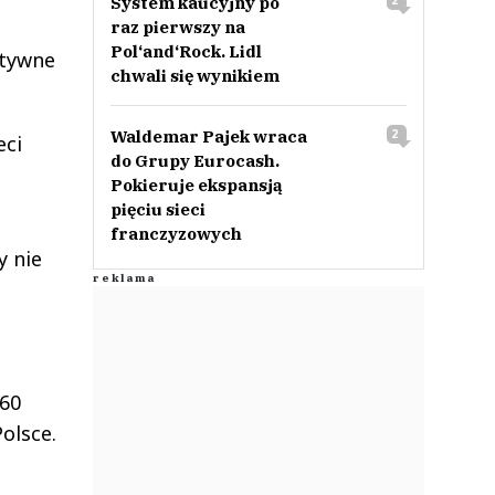
System kaucyjny po
2
raz pierwszy na
Pol‘and‘Rock. Lidl
ytywne
chwali się wynikiem
Waldemar Pajek wraca
2
eci
do Grupy Eurocash.
Pokieruje ekspansją
pięciu sieci
franczyzowych
y nie
 60
olsce.