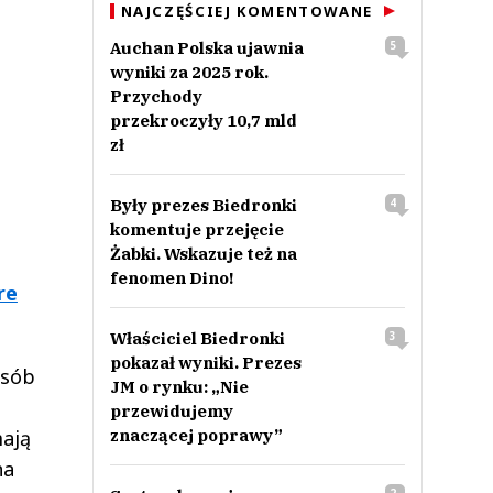
NAJCZĘŚCIEJ KOMENTOWANE
Auchan Polska ujawnia
5
wyniki za 2025 rok.
Przychody
przekroczyły 10,7 mld
zł
Były prezes Biedronki
4
komentuje przejęcie
Żabki. Wskazuje też na
fenomen Dino!
re
Właściciel Biedronki
3
pokazał wyniki. Prezes
osób
JM o rynku: „Nie
przewidujemy
znaczącej poprawy”
mają
na