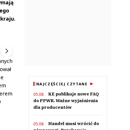
ymają
iego
kraju.
ek
Szefem być Sezon 2
Marcin Przybysz
▶
▶
anych
tował
ce
NAJCZĘŚCIEJ CZYTANE
iem
merem
KE publikuje nowe FAQ
05.08.
do PPWR. Ważne wyjaśnienia
w
dla producentów
Handel musi wrócić do
05.08.