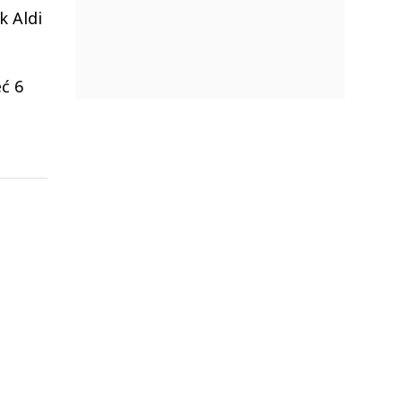
k Aldi
ć 6