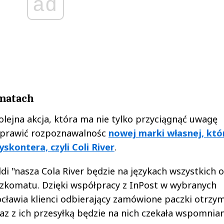
ad
omatach
lejna akcja, która ma nie tylko przyciągnąć uwagę
poprawić rozpoznawalnośc
nowej marki własnej, któ
skontera, czyli Coli River
.
ldi "nasza Cola River będzie na językach wszystkich 
czkomatu. Dzięki współpracy z InPost w wybranych
cławia klienci odbierający zamówione paczki otrzy
az z ich przesyłką będzie na nich czekała wspomnia