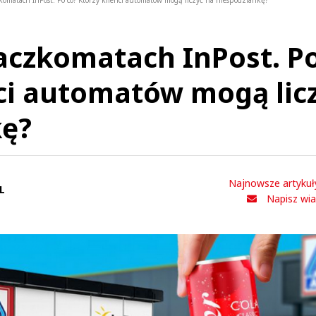
komatach InPost. Po co? Którzy klienci automatów mogą liczyć na niespodziankę?
aczkomatach InPost. P
nci automatów mogą lic
kę?
Najnowsze artykuł
L
Napisz wi