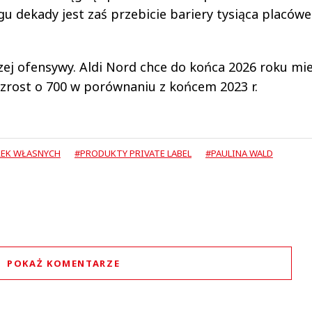
u dekady jest zaś przebicie bariery tysiąca placówe
zej ofensywy. Aldi Nord chce do końca 2026 roku mie
wzrost o 700 w porównaniu z końcem 2023 r.
REK WŁASNYCH
#PRODUKTY PRIVATE LABEL
#PAULINA WALD
POKAŻ KOMENTARZE
Komentarze (
0
)