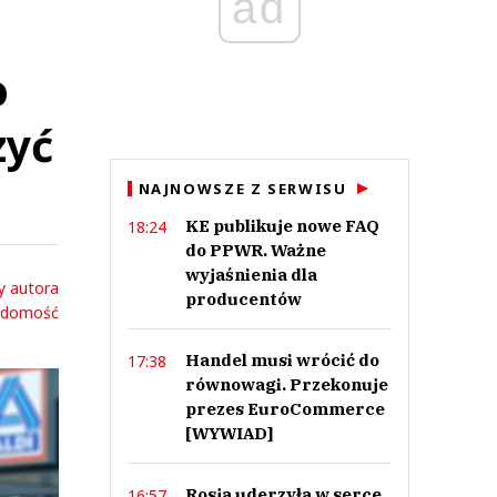
ad
o
zyć
NAJNOWSZE Z SERWISU
KE publikuje nowe FAQ
18:24
do PPWR. Ważne
wyjaśnienia dla
y autora
producentów
adomość
Handel musi wrócić do
17:38
równowagi. Przekonuje
prezes EuroCommerce
[WYWIAD]
Rosja uderzyła w serce
16:57