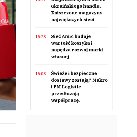
ukraińskiego handlu.
Zniszczone magazyny
największych sieci
Sieć Amic buduje
16:28
wartość koszyka i
napędza rozwój marki
własnej
Świeże i bezpieczne
16:08
dostawy zostają? Makro
i FM Logistic
przedłużają
współpracę.
ć