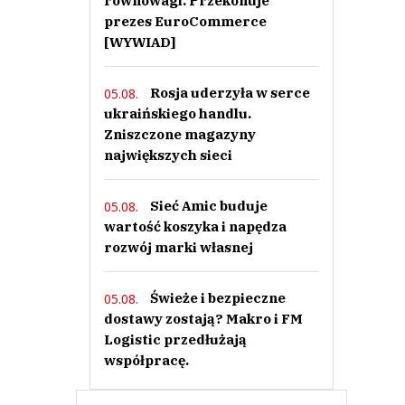
równowagi. Przekonuje
prezes EuroCommerce
[WYWIAD]
Rosja uderzyła w serce
05.08.
ukraińskiego handlu.
Zniszczone magazyny
największych sieci
Sieć Amic buduje
05.08.
wartość koszyka i napędza
rozwój marki własnej
Świeże i bezpieczne
05.08.
dostawy zostają? Makro i FM
Logistic przedłużają
współpracę.