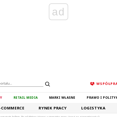
ad
WSPÓŁPR
ZY
RETAIL MEDIA
MARKI WŁASNE
PRAWO I POLITY
-COMMERCE
RYNEK PRACY
LOGISTYKA