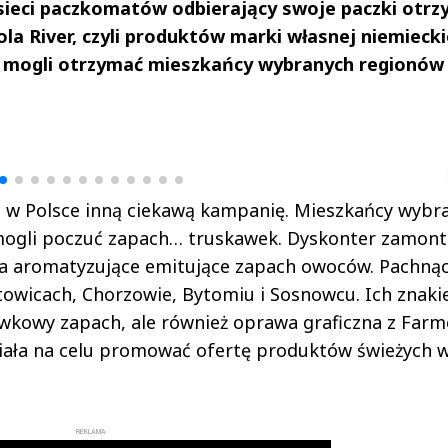
 sieci paczkomatów odbierający swoje paczki otrz
la River, czyli produktów marki własnej niemieck
 mogli otrzymać mieszkańcy wybranych regionów 
drzej
Michał Stężalski
FineDiningWe
▶
▶
a w Polsce inną ciekawą kampanię. Mieszkańcy wybr
 mogli poczuć zapach… truskawek. Dyskonter zamon
ia aromatyzujące emitujące zapach owoców. Pachną
towicach, Chorzowie, Bytomiu i Sosnowcu. Ich znak
awkowy zapach, ale również oprawa graficzna z Far
miała na celu promować ofertę produktów świeżych 
REKLAMA