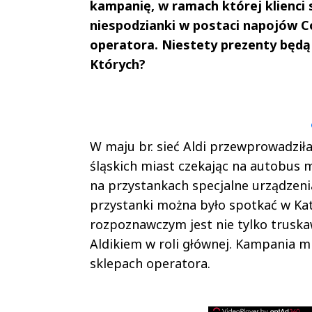
kampanię, w ramach której klienci
niespodzianki w postaci napojów Co
operatora. Niestety prezenty będą
Których?
Andrzej i Marta
Marta i An
Sterniccy
Sterniccy
▶
▶
W maju br. sieć Aldi przewprowadził
śląskich miast czekając na autobus
na przystankach specjalne urządzen
przystanki można było spotkać w Ka
rozpoznawczym jest nie tylko trusk
Aldikiem w roli głównej. Kampania 
sklepach operatora.