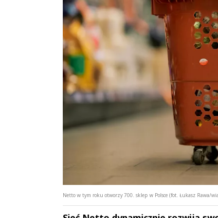
Netto w tym roku otworzy 700. sklep w Polsce (fot. Łukasz Rawa/w
Sieć Netto dynamicznie rozwija sw