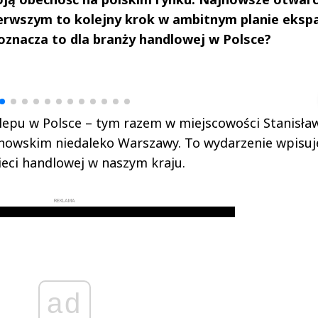
rwszym to kolejny krok w ambitnym planie ekspa
 oznacza to dla branży handlowej w Polsce?
drzej
Michał Stężalski
FineDiningWe
▶
▶
klepu w Polsce – tym razem w miejscowości Stanisł
onowskim niedaleko Warszawy. To wydarzenie wpisuje
eci handlowej w naszym kraju.
REKLAMA
ad