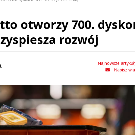
tworzy 700. dyskont w Polsce! Sieć przyspiesza rozwój
to otworzy 700. dysko
rzyspiesza rozwój
Najnowsze artykuł
L
Napisz wi