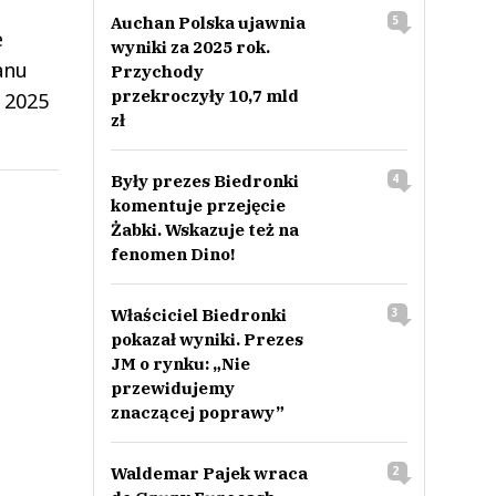
Auchan Polska ujawnia
5
e
wyniki za 2025 rok.
anu
Przychody
przekroczyły 10,7 mld
 2025
zł
Były prezes Biedronki
4
komentuje przejęcie
Żabki. Wskazuje też na
fenomen Dino!
Właściciel Biedronki
3
pokazał wyniki. Prezes
JM o rynku: „Nie
przewidujemy
znaczącej poprawy”
Waldemar Pajek wraca
2