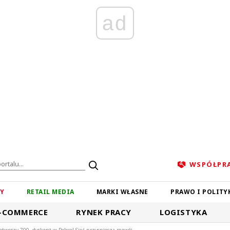
ad
WSPÓŁPR
ZY
RETAIL MEDIA
MARKI WŁASNE
PRAWO I POLITY
-COMMERCE
RYNEK PRACY
LOGISTYKA