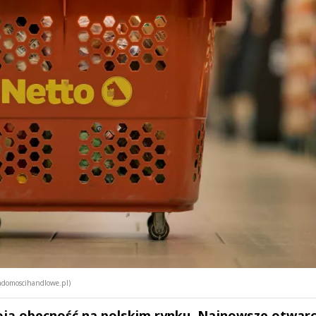
iadomoscihandlowe.pl)
oją obecność na polskim rynku. Najnowsze otwarc