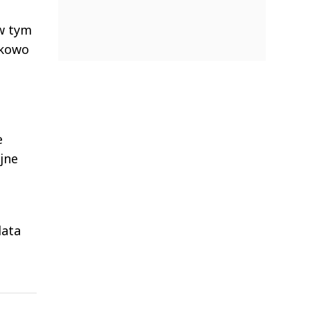
 w tym
nkowo
e
yjne
lata