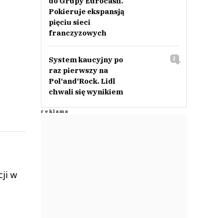
do Grupy Eurocash.
Pokieruje ekspansją
pięciu sieci
franczyzowych
System kaucyjny po
2
raz pierwszy na
Pol‘and‘Rock. Lidl
chwali się wynikiem
cji w