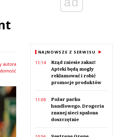
ad
nt
NAJNOWSZE Z SERWISU
Rząd zniesie zakaz!
11:14
y autora
Apteki będą mogły
adomość
reklamować i robić
promocje produktów
Pożar parku
11:09
handlowego. Drogeria
znanej sieci spalona
doszczętnie
Søstrene Grene
10:56