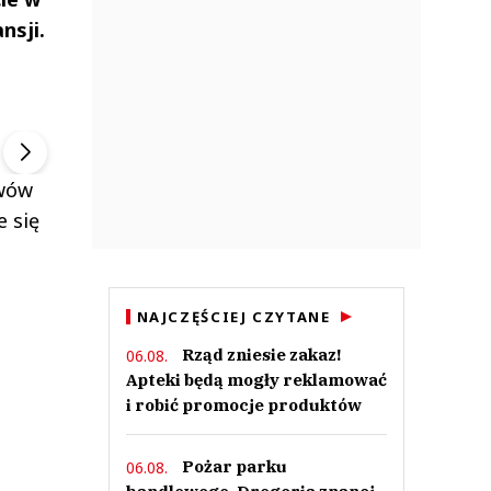
nsji.
ek
Szefem być Sezon 2
Marcin Przybysz
▶
▶
awów
 się
NAJCZĘŚCIEJ CZYTANE
Rząd zniesie zakaz!
06.08.
Apteki będą mogły reklamować
i robić promocje produktów
Pożar parku
06.08.