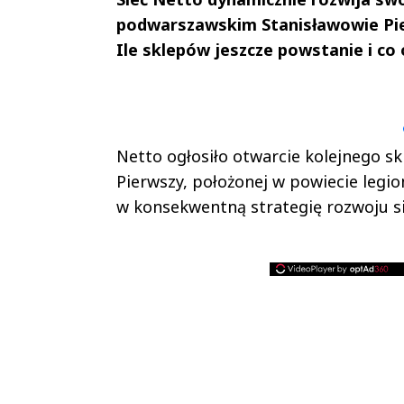
podwarszawskim Stanisławowie Pie
Ile sklepów jeszcze powstanie i co
Andrzej i Marta
Marta i An
Sterniccy
Sterniccy
▶
▶
Netto ogłosiło otwarcie kolejnego s
Pierwszy, położonej w powiecie legi
w konsekwentną strategię rozwoju si