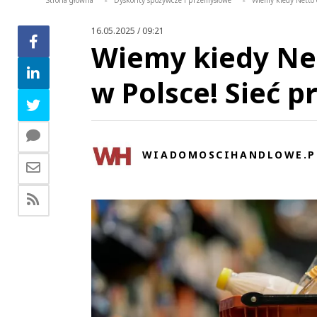
Strona główna
Dyskonty spożywcze i przemysłowe
Wiemy kiedy Netto o
>
>
16.05.2025 / 09:21
Wiemy kiedy Net
w Polsce! Sieć p
WIADOMOSCIHANDLOWE.P