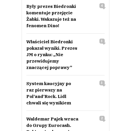
Były prezes Biedronki
4
komentuje przejęcie
Żabki. Wskazuje też na
fenomen Dino!
Właściciel Biedronki
3
pokazał wyniki. Prezes
JM o rynku: „Nie
przewidujemy
znaczącej poprawy”
System kaucyjny po
3
raz pierwszy na
Pol‘and‘Rock. Lidl
chwali się wynikiem
Waldemar Pajek wraca
2
do Grupy Eurocash.