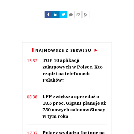
Komentarze (
0
)
Nie znaleziono komentarzy
Zostaw swoje komentarze
Imię (Wymagane)
Anuluj
NAJNOWSZE Z SERWISU
Prześlij komentarz
TOP 10 aplikacji
13:32
zakupowych w Polsce. Kto
rządzi na telefonach
Polaków?
LPP zwiększa sprzedaż o
08:38
18,5 proc. Gigant planuje aż
750 nowych salonów Sinsay
w tym roku
Polacy wydadzą fortunę na
17:37