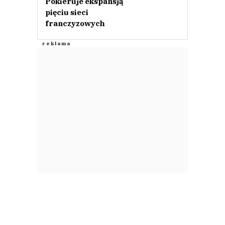
Pokieruje ekspansją
pięciu sieci
franczyzowych