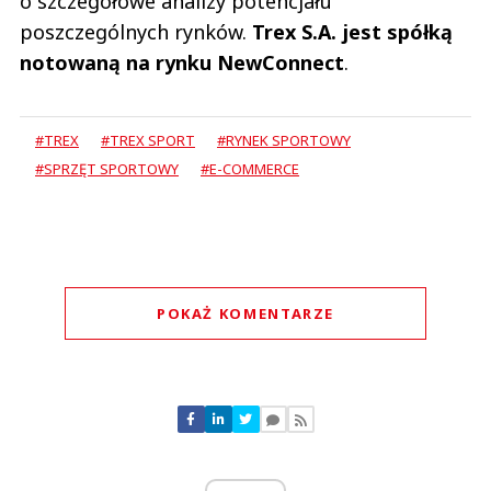
o szczegółowe analizy potencjału
poszczególnych rynków.
Trex S.A. jest spółką
notowaną na rynku NewConnect
.
#TREX
#TREX SPORT
#RYNEK SPORTOWY
#SPRZĘT SPORTOWY
#E-COMMERCE
POKAŻ KOMENTARZE
Komentarze (
0
)
Nie znaleziono komentarzy
Zostaw swoje komentarze
Imię (Wymagane)