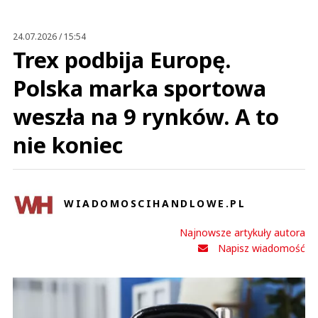
This comment was minimized by the moderator on the site
24.07.2026 / 15:54
Pozbyło się balastu i starych pryków z KP
Trex podbija Europę.
X
Odpowiedz
Polska marka sportowa
0
weszła na 9 rynków. A to
0
nie koniec
Nie znaleziono komentarzy
Zostaw swoje komentarze
Imię (Wymagane)
WIADOMOSCIHANDLOWE.PL
Anuluj
Najnowsze artykuły autora
Prześlij komentarz
Napisz wiadomość