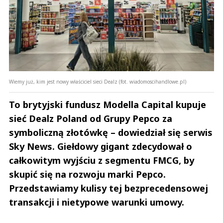
Wiemy już, kim jest nowy właściciel sieci Dealz (fot. wiadomoscihandlowe.pl)
To brytyjski fundusz Modella Capital kupuje
sieć Dealz Poland od Grupy Pepco za
symboliczną złotówkę – dowiedział się serwis
Sky News. Giełdowy gigant zdecydował o
całkowitym wyjściu z segmentu FMCG, by
skupić się na rozwoju marki Pepco.
Przedstawiamy kulisy tej bezprecedensowej
transakcji i nietypowe warunki umowy.
Andrzej i Marta Sterniccy
Marta i 