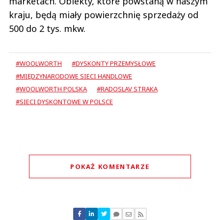
marketach. Obiekty, które powstaną w naszym
kraju, będą miały powierzchnię sprzedaży od
500 do 2 tys. mkw.
#WOOLWORTH
#DYSKONTY PRZEMYSŁOWE
#MIĘDZYNARODOWE SIECI HANDLOWE
#WOOLWORTH POLSKA
#RADOSLAV STRAKA
#SIECI DYSKONTOWE W POLSCE
POKAŻ KOMENTARZE
Komentarze (
0
)
Nie znaleziono komentarzy