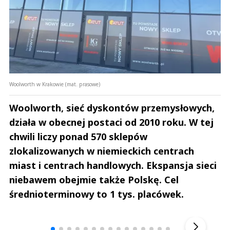
Woolworth w Krakowie (mat. prasowe)
Woolworth, sieć dyskontów przemysłowych,
działa w obecnej postaci od 2010 roku. W tej
chwili liczy ponad 570 sklepów
zlokalizowanych w niemieckich centrach
miast i centrach handlowych. Ekspansja sieci
niebawem obejmie także Polskę. Cel
średnioterminowy to 1 tys. placówek.
Andrzej i Marta Sterniccy
Marta i 
▶