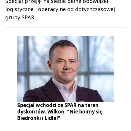
Specjał przejął na siebie pełne obowiązki
logistyczne i operacyjne od dotychczasowej
grupy SPAR.
Specjał wchodzi ze SPAR na teren
dyskontów. Wilkoń: "Nie boimy się
Biedronki i Lidla!"