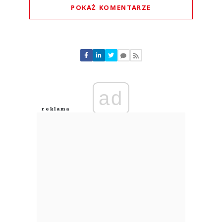
POKAŻ KOMENTARZE
Komentarze (
1
)
ad
Jeśli ekspansja
28.07.2026 / 20:32
This comment was minimized by the moderator on the site
to Robert Krzak, rozwijał PiP.
Jeśli ekspansja
Odpowiedz
0
0
Nie znaleziono komentarzy
Zostaw swoje komentarze
Imię (Wymagane)