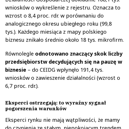
wniosków o wykreślenie z rejestru. Oznacza to
wzrost o 8,4 proc. rdr. w porównaniu do
analogicznego okresu ubiegłego roku (99,8
tys.). Każdego miesiąca z mapy polskiego
biznesu znikało średnio około 18 tys. mikrofirm.
Równolegle
odnotowano znaczący skok liczby
przedsiębiorstw decydujących się na pauzę w
biznesie
– do CEIDG wpłynęło 191,4 tys.
wniosków o zawieszenie działalności (wzrost o
6,7 proc. rdr.).
Eksperci ostrzegają: to wyraźny sygnał
pogorszenia warunków
Eksperci rynku nie mają wątpliwości, że mamy
do czynienia ze stałym, niepokojącym trendem,