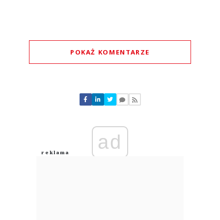
POKAŻ KOMENTARZE
Komentarze (
0
)
Nie znaleziono komentarzy
Zostaw swoje komentarze
Imię (Wymagane)
ad
Anuluj
Prześlij komentarz