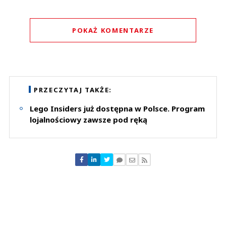
POKAŻ KOMENTARZE
Komentarze (
0
)
Nie znaleziono komentarzy
Zostaw swoje komentarze
PRZECZYTAJ TAKŻE:
Imię (Wymagane)
Lego Insiders już dostępna w Polsce. Program
lojalnościowy zawsze pod ręką
Anuluj
Prześlij komentarz