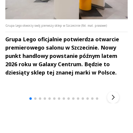
Grupa Lego otworzy swój pierwszy sklep w Szczecinie (fot. mat. prasowe)
Grupa Lego oficjalnie potwierdza otwarcie
premierowego salonu w Szczecinie. Nowy
punkt handlowy powstanie późnym latem
2026 roku w Galaxy Centrum. Będzie to
dziesiąty sklep tej znanej marki w Polsce.
Andrzej i Marta Sterniccy
Marta i 
▶