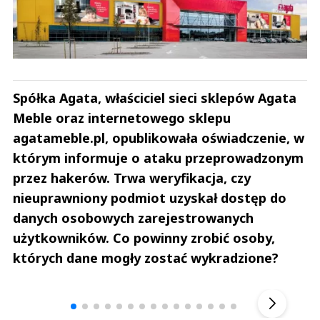
Spółka Agata, właściciel sieci sklepów Agata
Meble oraz internetowego sklepu
agatameble.pl, opublikowała oświadczenie, w
którym informuje o ataku przeprowadzonym
przez hakerów. Trwa weryfikacja, czy
nieuprawniony podmiot uzyskał dostęp do
danych osobowych zarejestrowanych
użytkowników. Co powinny zrobić osoby,
których dane mogły zostać wykradzione?
Andrzej i Marta Sterniccy
Marta i 
▶