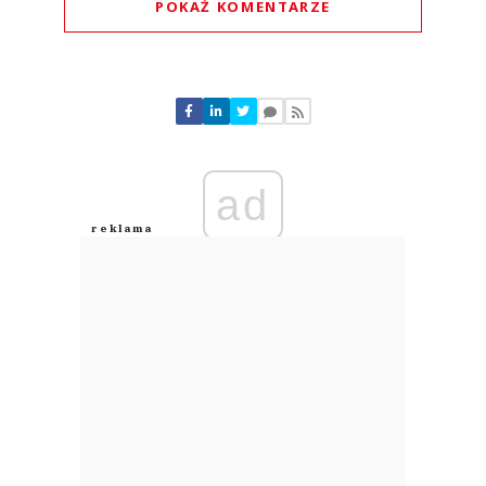
POKAŻ KOMENTARZE
Komentarze (
1
)
ad
Ewa
05.08.2026 / 17:44
This comment was minimized by the moderator on the site
Moim zdaniem Delikatesy przegrywają z konkurencją ( np. z Kauflandem
czy Biedronką), ponieważ mają za wysokie ceny wielu towarów, Klient tam
kupuje gdzuie mniej płaci za sam towar.
Ewa
Odpowiedz
0
0
Nie znaleziono komentarzy
Zostaw swoje komentarze