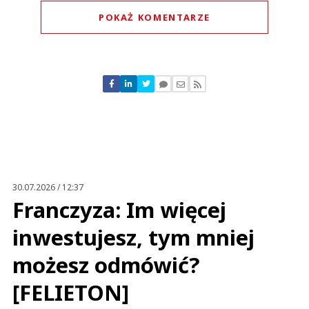
POKAŻ KOMENTARZE
Komentarze (
0
)
Nie znaleziono komentarzy
Zostaw swoje komentarze
Imię (Wymagane)
Anuluj
Prześlij komentarz
30.07.2026 / 12:37
Franczyza: Im więcej
inwestujesz, tym mniej
możesz odmówić?
[FELIETON]