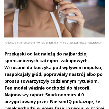
Nadchodzi era snackonomii 4.0. Jak zmienia się rynek przekąsek? (fot. Shutterstock)
Przekąski od lat należą do najbardziej
spontanicznych kategorii zakupowych.
Wrzucane do koszyka pod wpływem impulsu,
zaspokajały głód, poprawiały nastrój albo po
prostu towarzyszyły codziennym rytuałom.
Ten model właśnie odchodzi do historii.
Najnowszy raport Snackonomics 4.0
przygotowany przez NielsenIQ pokazuje, że
rynek wchodzi w nową fazę rozwoju, w której