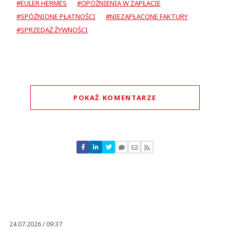
#EULER HERMES
#OPÓŹNIENIA W ZAPŁACIE
#SPÓŹNIONE PŁATNOŚCI
#NIEZAPŁACONE FAKTURY
#SPRZEDAŻ ŻYWNOŚCI
POKAŻ KOMENTARZE
Komentarze (
0
)
Nie znaleziono komentarzy
Zostaw swoje komentarze
Imię (Wymagane)
Anuluj
Prześlij komentarz
24.07.2026 / 09:37