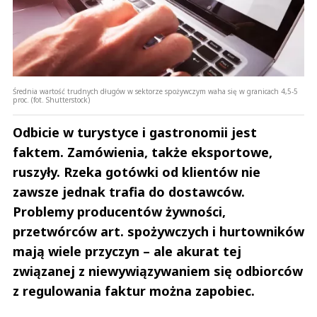
Średnia wartość trudnych długów w sektorze spożywczym waha się w granicach 4,5-5
proc. (fot. Shutterstock)
Odbicie w turystyce i gastronomii jest
faktem. Zamówienia, także eksportowe,
ruszyły. Rzeka gotówki od klientów nie
zawsze jednak trafia do dostawców.
Problemy producentów żywności,
przetwórców art. spożywczych i hurtowników
mają wiele przyczyn – ale akurat tej
związanej z niewywiązywaniem się odbiorców
z regulowania faktur można zapobiec.
Andrzej i Marta Sterniccy
Marta i 