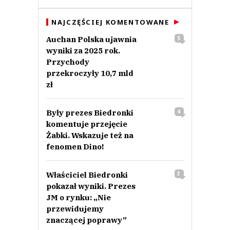
NAJCZĘŚCIEJ KOMENTOWANE
Auchan Polska ujawnia
5
wyniki za 2025 rok.
Przychody
przekroczyły 10,7 mld
zł
Były prezes Biedronki
4
komentuje przejęcie
Żabki. Wskazuje też na
fenomen Dino!
Właściciel Biedronki
3
pokazał wyniki. Prezes
JM o rynku: „Nie
przewidujemy
znaczącej poprawy”