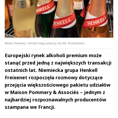
Maison Pommery i Henkell mogą połączyć siły (fot. Shutterstock)
Europejski rynek alkoholi premium może
stanąć przed jedną z największych transakcji
ostatnich lat. Niemiecka grupa Henkell
Freixenet rozpoczęła rozmowy dotyczące
przejęcia większościowego pakietu udziałów
w Maison Pommery & Associés – jednym z
najbardziej rozpoznawalnych producentów
szampana we Francji.
Andrzej i Marta Sterniccy
Marta i 