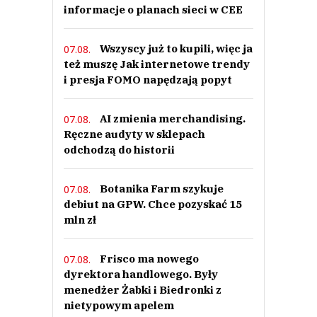
informacje o planach sieci w CEE
Wszyscy już to kupili, więc ja
07.08.
też muszę Jak internetowe trendy
i presja FOMO napędzają popyt
AI zmienia merchandising.
07.08.
Ręczne audyty w sklepach
odchodzą do historii
Botanika Farm szykuje
07.08.
debiut na GPW. Chce pozyskać 15
mln zł
Frisco ma nowego
07.08.
dyrektora handlowego. Były
menedżer Żabki i Biedronki z
nietypowym apelem