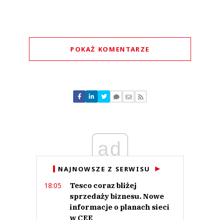
POKAŻ KOMENTARZE
Komentarze (
0
)
Nie znaleziono komentarzy
Zostaw swoje komentarze
Imię (Wymagane)
ad
Anuluj
Prześlij komentarz
NAJNOWSZE Z SERWISU
Tesco coraz bliżej
18:05
sprzedaży biznesu. Nowe
informacje o planach sieci
w CEE