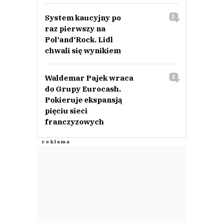
System kaucyjny po
3
raz pierwszy na
Pol‘and‘Rock. Lidl
chwali się wynikiem
Waldemar Pajek wraca
2
do Grupy Eurocash.
Pokieruje ekspansją
pięciu sieci
franczyzowych