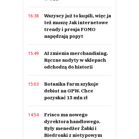
Wszyscy już to kupili, więc ja
16:38
też muszę Jak internetowe
trendy i presja FOMO
napędzają popyt
AI zmienia merchandising.
15:49
Ręczne audyty w sklepach
odchodzą do historii
Botanika Farm szykuje
15:03
debiut na GPW. Chce
pozyskać 15 mln zł
Frisco ma nowego
14:54
dyrektora handlowego.
Były menedżer Żabki i
Biedronki z nietypowym