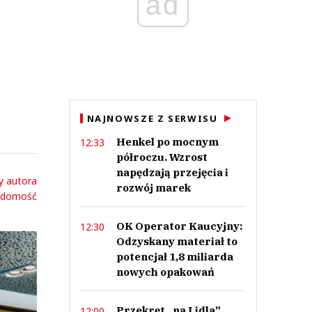
ad
NAJNOWSZE Z SERWISU
Henkel po mocnym
12:33
półroczu. Wzrost
napędzają przejęcia i
y autora
rozwój marek
adomość
OK Operator Kaucyjny:
12:30
Odzyskany materiał to
potencjał 1,8 miliarda
nowych opakowań
Przekręt „na Lidla”.
12:00