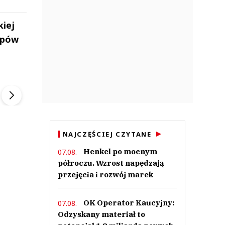
kiej
lepów
ek
Szefem być Sezon 2
Marcin Przybysz
▶
▶
NAJCZĘŚCIEJ CZYTANE
Henkel po mocnym
07.08.
półroczu. Wzrost napędzają
przejęcia i rozwój marek
OK Operator Kaucyjny:
07.08.
Odzyskany materiał to