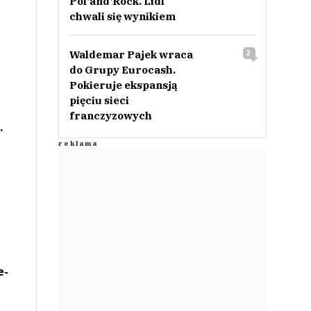
Pol‘and‘Rock. Lidl
chwali się wynikiem
Waldemar Pajek wraca
2
do Grupy Eurocash.
Pokieruje ekspansją
pięciu sieci
franczyzowych
.
e-