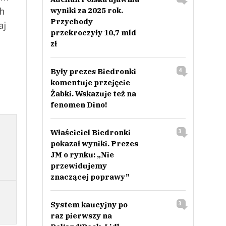
ch
wyniki za 2025 rok.
Przychody
aj
przekroczyły 10,7 mld
zł
Były prezes Biedronki
4
komentuje przejęcie
Żabki. Wskazuje też na
fenomen Dino!
Właściciel Biedronki
3
pokazał wyniki. Prezes
JM o rynku: „Nie
przewidujemy
znaczącej poprawy”
System kaucyjny po
3
raz pierwszy na