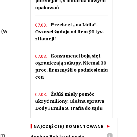
potencjał 1,8 miliarda nowych
opakowań
Przekręt „na Lidla”.
07.08.
 (w
Oszuści żądają od firm 90 tys.
zł kaucji!
Konsumenci boją się i
07.08.
ograniczają zakupy. Niemal 30
proc. firm myśli o podniesieniu
cen
Żabki miały pomóc
07.08.
ukryć miliony. Głośna sprawa
Dody i Emila S. trafia do sądu
NAJCZĘŚCIEJ KOMENTOWANE
ym
Auchan Polska ujawnia
5