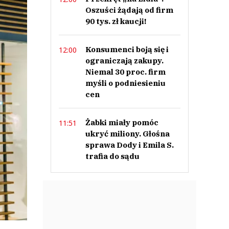
Oszuści żądają od firm
90 tys. zł kaucji!
Konsumenci boją się i
12:00
ograniczają zakupy.
Niemal 30 proc. firm
myśli o podniesieniu
cen
Żabki miały pomóc
11:51
ukryć miliony. Głośna
sprawa Dody i Emila S.
trafia do sądu