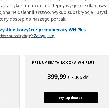
tać artykuł premium, dostępny wyłącznie dla naszy
jonalne dziennikarstwo. Wykup subskrypcję i uzysk
zony dostęp do naszego portalu.
wszystkie korzyści z prenumeraty WH Plus
dasz subskrybcję?
Zaloguj się.
PRENUMERATA ROCZNA WH PLUS
399,99
zł - 365 dni
Wykup dostęp