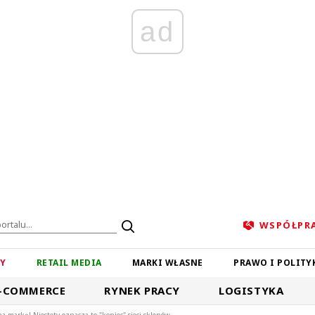
ad
WSPÓŁPR
ZY
RETAIL MEDIA
MARKI WŁASNE
PRAWO I POLITY
-COMMERCE
RYNEK PRACY
LOGISTYKA