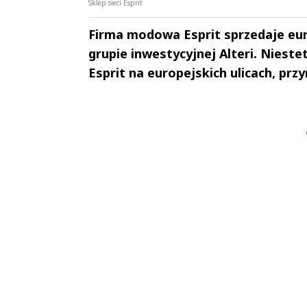
Sklep sieci Esprit
Firma modowa Esprit sprzedaje euro
grupie inwestycyjnej Alteri. Niest
Esprit na europejskich ulicach, przy
Andrzej i Marta
Marta i An
Sterniccy
Sterniccy
▶
▶