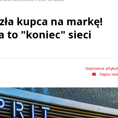
na markę! Niestety oznacza to "koniec" sieci sklepów
azła kupca na markę!
 to "koniec" sieci
Najnowsze artykuł
Napisz wi