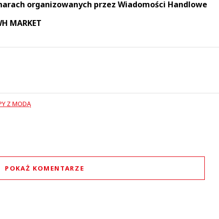
narach organizowanych przez Wiadomości Handlowe
 WH MARKET
PY Z MODĄ
POKAŻ KOMENTARZE
Komentarze (
0
)
Nie znaleziono komentarzy