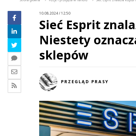
Strona główna
Fuzje i przejęcia w handlu
Sieć Esprit znalazła kupca 
>
>
10.08.2024 / 12:50
Sieć Esprit znal
Niestety oznacza
sklepów
PRZEGLĄD PRASY