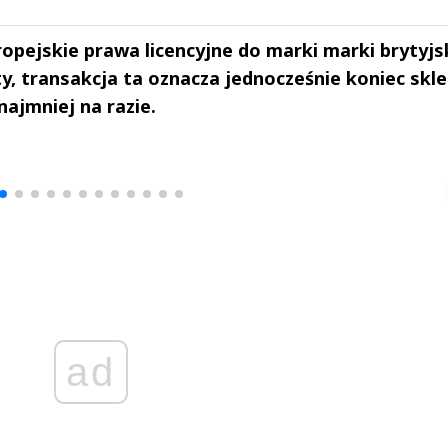
pejskie prawa licencyjne do marki marki brytyjs
ety, transakcja ta oznacza jednocześnie koniec sk
najmniej na razie.
drzej
Michał Stężalski
FineDiningWe
▶
▶
ad