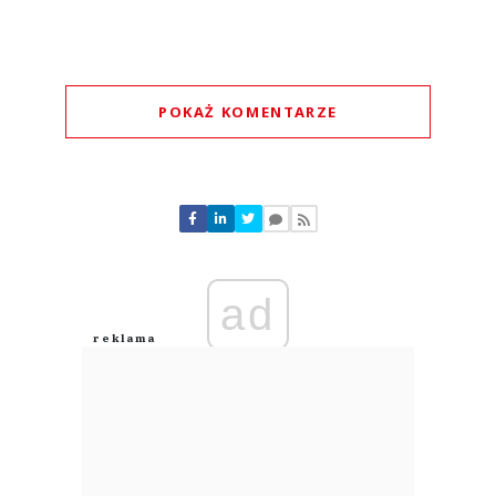
POKAŻ KOMENTARZE
Komentarze (
4
)
ad
Azr
04.08.2026 / 11:15
This comment was minimized by the moderator on the site
Jeszcze jedno pan Tomasz Biernacki i reszta tych molochów Sami sukcesu
nie odnieśli tylko dzięki ludziom którzy ciężko pracują A on nimi gardzi Bo
on ani nikt z jego świty nie potrafi wyjść do ludzi i uczciwie z nimi
porozmawiać
Azr
Odpowiedz