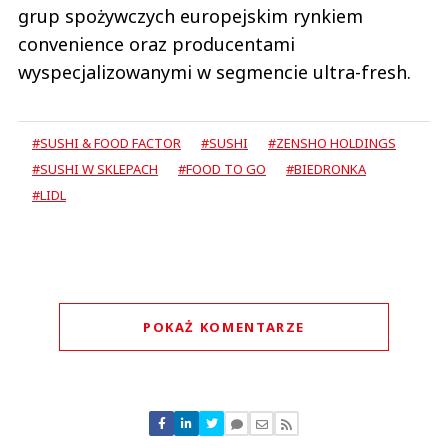
grup spożywczych europejskim rynkiem
convenience oraz producentami
wyspecjalizowanymi w segmencie ultra-fresh.
#SUSHI & FOOD FACTOR
#SUSHI
#ZENSHO HOLDINGS
#SUSHI W SKLEPACH
#FOOD TO GO
#BIEDRONKA
#LIDL
POKAŻ KOMENTARZE
Komentarze (
0
)
Nie znaleziono komentarzy
Zostaw swoje komentarze