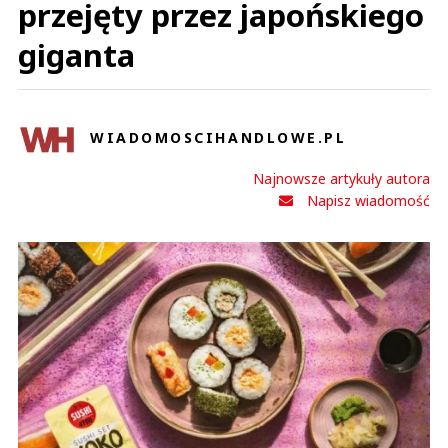
przejęty przez japońskiego
giganta
WIADOMOSCIHANDLOWE.PL
Najnowsze artykuły autora
Napisz wiadomość