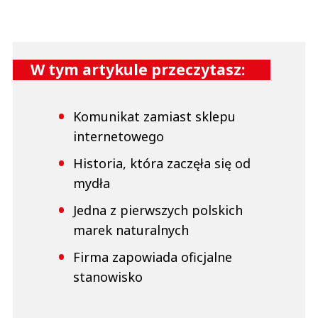
A franczyzobiorcy żabki zarabiają grosze albo tona w długach A
pracownicy Dino są traktowani jako drugi sort społeczeństwa A wy tu
mądrości wysnuwacie
Azr
W tym artykule przeczytasz:
Odpowiedz
3
0
Komunikat zamiast sklepu
internetowego
Nie znaleziono komentarzy
Zostaw swoje komentarze
Historia, która zaczęła się od
Imię (Wymagane)
mydła
Jedna z pierwszych polskich
Anuluj
marek naturalnych
Prześlij komentarz
Firma zapowiada oficjalne
stanowisko