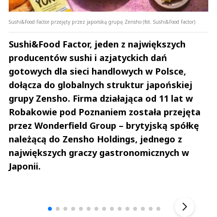
Sushi&Food Factor przejęty przez japońską grupę Zensho (fot. Sushi&Food Factor)
Sushi&Food Factor, jeden z największych
producentów sushi i azjatyckich dań
gotowych dla sieci handlowych w Polsce,
dołącza do globalnych struktur japońskiej
grupy Zensho. Firma działająca od 11 lat w
Robakowie pod Poznaniem została przejęta
przez Wonderfield Group – brytyjską spółkę
należącą do Zensho Holdings, jednego z
największych graczy gastronomicznych w
Japonii.
Andrzej i Marta Sterniccy
Marta i 
▶