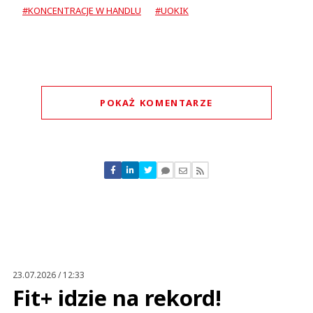
#KONCENTRACJE W HANDLU
#UOKIK
POKAŻ KOMENTARZE
Komentarze (
0
)
Nie znaleziono komentarzy
Zostaw swoje komentarze
Imię (Wymagane)
Anuluj
Prześlij komentarz
23.07.2026 / 12:33
Fit+ idzie na rekord!