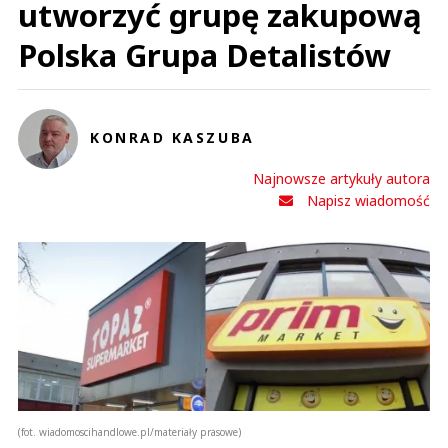
utworzyć grupę zakupową
Polska Grupa Detalistów
KONRAD KASZUBA
Najnowsze artykuły autora
Napisz wiadomość
(fot. wiadomoscihandlowe.pl/materiały prasowe)