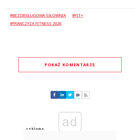
#BEZOBSŁUGOWA SIŁOWNIA
#FIT+
#FRANCZYZA FITNESS 2026
POKAŻ KOMENTARZE
Komentarze (
0
)
Nie znaleziono komentarzy
Zostaw swoje komentarze
Imię (Wymagane)
ad
Anuluj
Prześlij komentarz