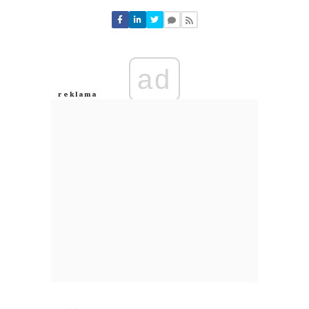
Nie znaleziono komentarzy
Zostaw swoje komentarze
Imię (Wymagane)
ad
Anuluj
Prześlij komentarz