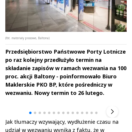
(fot. materiały prasowe, Baltona)
Przedsiębiorstwo Państwowe Porty Lotnicze
po raz kolejny przedłużyło termin na
składanie zapisów w ramach wezwania na 100
proc. akcji Baltony - poinformowało Biuro
Maklerskie PKO BP, które pośredniczy w
wezwaniu. Nowy termin to 26 lutego.
Andrzej i Marta Sterniccy
Marta i 
▶
Jak tłumaczy wzywający, wydłużenie czasu na
udział w wezwaniu wynika z faktu, że w