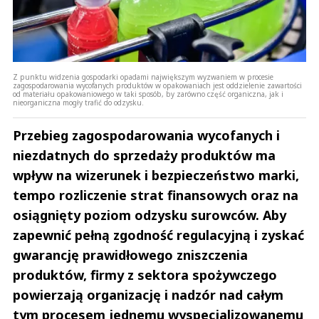
Z punktu widzenia gospodarki opadami największym wyzwaniem w procesie
zagospodarowania wycofanych produktów w opakowaniach jest oddzielenie zawartości
od materiału opakowaniowego w taki sposób, by zarówno część organiczna, jak i
nieorganiczna mogły trafić do odzysku.
Przebieg zagospodarowania wycofanych i
niezdatnych do sprzedaży produktów ma
wpływ na wizerunek i bezpieczeństwo marki,
tempo rozliczenie strat finansowych oraz na
osiągnięty poziom odzysku surowców. Aby
zapewnić pełną zgodność regulacyjną i zyskać
gwarancję prawidłowego zniszczenia
produktów, firmy z sektora spożywczego
powierzają organizację i nadzór nad całym
tym procesem jednemu wyspecjalizowanemu