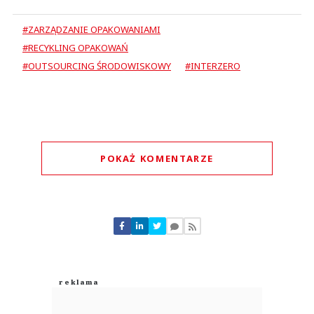
#ZARZĄDZANIE OPAKOWANIAMI
#RECYKLING OPAKOWAŃ
#OUTSOURCING ŚRODOWISKOWY
#INTERZERO
POKAŻ KOMENTARZE
Komentarze (
0
)
Nie znaleziono komentarzy
Zostaw swoje komentarze
Imię (Wymagane)
Anuluj