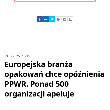
Komentarze (
0
)
Nie znaleziono komentarzy
Zostaw swoje komentarze
Imię (Wymagane)
Anuluj
Prześlij komentarz
23.07.2026 / 18:35
Europejska branża
opakowań chce opóźnienia
PPWR. Ponad 500
organizacji apeluje