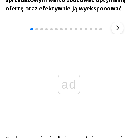
ofertę oraz efektywnie ją wyeksponować.
Andrzej i Marta Sterniccy
Marta i 
▶
ad