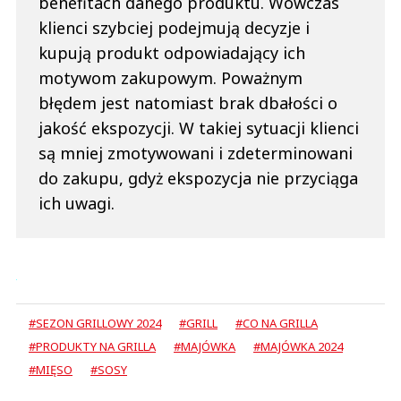
benefitach danego produktu. Wówczas
klienci szybciej podejmują decyzje i
kupują produkt odpowiadający ich
motywom zakupowym. Poważnym
błędem jest natomiast brak dbałości o
jakość ekspozycji. W takiej sytuacji klienci
są mniej zmotywowani i zdeterminowani
do zakupu, gdyż ekspozycja nie przyciąga
ich uwagi.
#SEZON GRILLOWY 2024
#GRILL
#CO NA GRILLA
#PRODUKTY NA GRILLA
#MAJÓWKA
#MAJÓWKA 2024
#MIĘSO
#SOSY