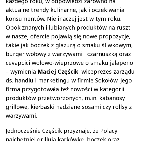
każdego roku, w odpowiedzi zarówno na
aktualne trendy kulinarne, jak i oczekiwania
konsumentów. Nie inaczej jest w tym roku.
Obok znanych i lubianych produktów na ruszt
w naszej ofercie pojawią się nowe propozycje,
takie jak boczek z glazurą o smaku śliwkowym,
burger wołowy z warzywami i czarnuszką oraz
cevapcici wołowo-wieprzowe o smaku jalapeno
– wymienia
Maciej Częścik
, wiceprezes zarządu
ds. handlu i marketingu w firmie Sokołów. Jego
firma przygotowała też nowości w kategorii
produktów przetworzonych, m.in. kabanosy
grillowe, kiełbaski nadziane sosami czy rollsy z
warzywami.
Jednocześnie Częścik przyznaje, że Polacy
najchętniej grillują karkówkę, boczek oraz