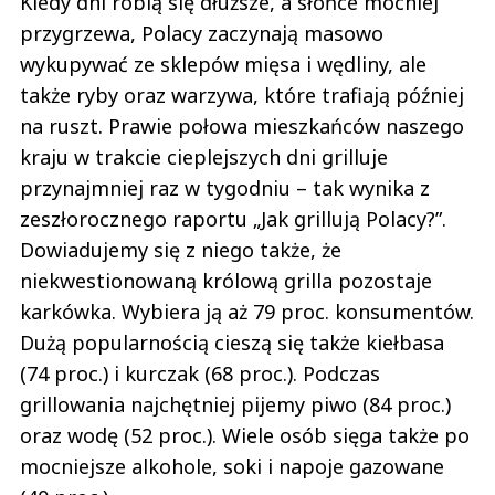
Kiedy dni robią się dłuższe, a słońce mocniej
przygrzewa, Polacy zaczynają masowo
wykupywać ze sklepów mięsa i wędliny, ale
także ryby oraz warzywa, które trafiają później
na ruszt. Prawie połowa mieszkańców naszego
kraju w trakcie cieplejszych dni grilluje
przynajmniej raz w tygodniu – tak wynika z
zeszłorocznego raportu „Jak grillują Polacy?”.
Dowiadujemy się z niego także, że
niekwestionowaną królową grilla pozostaje
karkówka. Wybiera ją aż 79 proc. konsumentów.
Dużą popularnością cieszą się także kiełbasa
(74 proc.) i kurczak (68 proc.). Podczas
grillowania najchętniej pijemy piwo (84 proc.)
oraz wodę (52 proc.). Wiele osób sięga także po
mocniejsze alkohole, soki i napoje gazowane