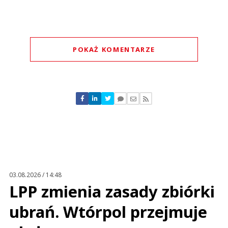
POKAŻ KOMENTARZE
Komentarze (
0
)
Nie znaleziono komentarzy
Zostaw swoje komentarze
Imię (Wymagane)
Anuluj
Prześlij komentarz
03.08.2026 / 14:48
LPP zmienia zasady zbiórki
ubrań. Wtórpol przejmuje