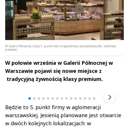
W Galerii Północnej ruszy 5. punkt sieci w aglomeracji warszawskiej (fot. materiały
prasowe)
W połowie września w Galerii Północnej w
Warszawie pojawi się nowe miejsce z
tradycyjną żywnością klasy premium.
Andrzej i Marta Sterniccy
Marta i 
▶
Będzie to 5. punkt firmy w aglomeracji
warszawskiej. Jesienią planowane jest otwarcie
w dwóch kolejnych lokalizacjach: w