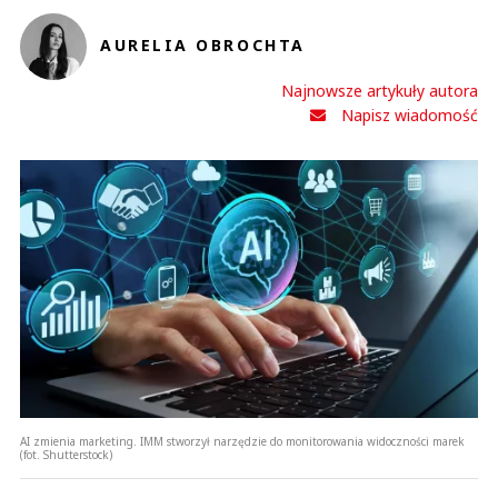
AURELIA OBROCHTA
Najnowsze artykuły autora
Napisz wiadomość
AI zmienia marketing. IMM stworzył narzędzie do monitorowania widoczności marek
(fot. Shutterstock)