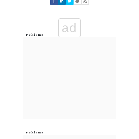
Nie znaleziono komentarzy
Zostaw swoje komentarze
Imię (Wymagane)
ad
Anuluj
Prześlij komentarz