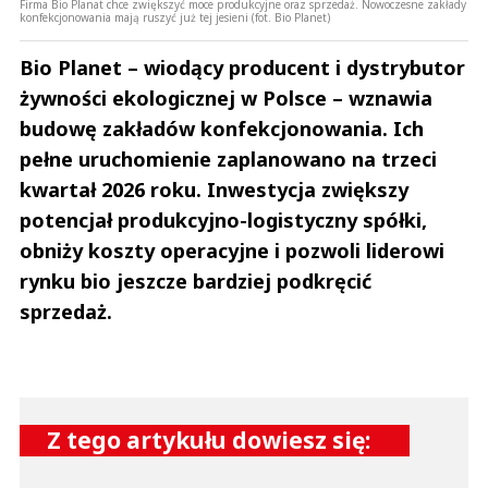
Firma Bio Planat chce zwiększyć moce produkcyjne oraz sprzedaż. Nowoczesne zakłady
konfekcjonowania mają ruszyć już tej jesieni (fot. Bio Planet)
Bio Planet – wiodący producent i dystrybutor
żywności ekologicznej w Polsce – wznawia
budowę zakładów konfekcjonowania. Ich
pełne uruchomienie zaplanowano na trzeci
kwartał 2026 roku. Inwestycja zwiększy
potencjał produkcyjno-logistyczny spółki,
obniży koszty operacyjne i pozwoli liderowi
rynku bio jeszcze bardziej podkręcić
sprzedaż.
Z tego artykułu dowiesz się: