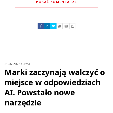
POKAŻ KOMENTARZE
Komentarze (
0
)
Nie znaleziono komentarzy
Zostaw swoje komentarze
Imię (Wymagane)
Anuluj
Prześlij komentarz
31.07.2026 / 08:51
Marki zaczynają walczyć o
miejsce w odpowiedziach
AI. Powstało nowe
narzędzie