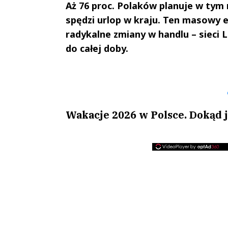
Aż 76 proc. Polaków planuje w tym 
spędzi urlop w kraju. Ten masowy 
radykalne zmiany w handlu – sieci 
do całej doby.
Andrzej i Marta
Marta i An
Sterniccy
Sterniccy
▶
▶
Wakacje 2026 w Polsce. Dokąd