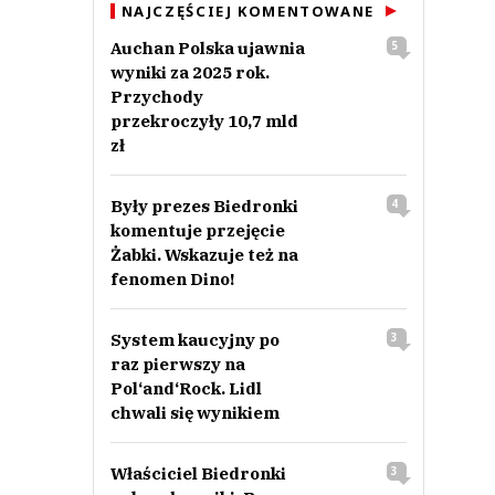
NAJCZĘŚCIEJ KOMENTOWANE
Auchan Polska ujawnia
5
wyniki za 2025 rok.
Przychody
przekroczyły 10,7 mld
zł
Były prezes Biedronki
4
komentuje przejęcie
Żabki. Wskazuje też na
fenomen Dino!
System kaucyjny po
3
raz pierwszy na
Pol‘and‘Rock. Lidl
chwali się wynikiem
Właściciel Biedronki
3