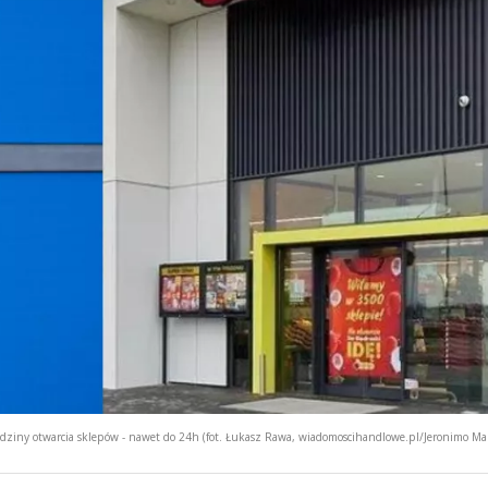
odziny otwarcia sklepów - nawet do 24h (fot. Łukasz Rawa, wiadomoscihandlowe.pl/Jeronimo Ma