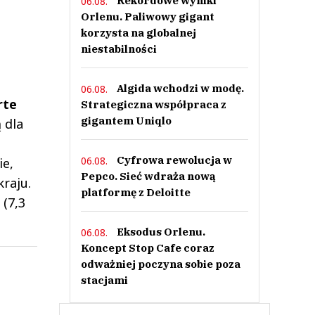
Rekordowe wyniki
06.08.
Orlenu. Paliwowy gigant
korzysta na globalnej
niestabilności
Algida wchodzi w modę.
06.08.
rte
Strategiczna współpraca z
gigantem Uniqlo
 dla
Cyfrowa rewolucja w
06.08.
ie,
Pepco. Sieć wdraża nową
raju.
platformę z Deloitte
 (7,3
Eksodus Orlenu.
06.08.
Koncept Stop Cafe coraz
odważniej poczyna sobie poza
stacjami