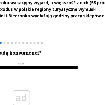
roku wakacyjny wyjazd, a większość z nich (58 proc
exodus w polskie regiony turystyczne wymusił
Lidl i Biedronka wydłużają godziny pracy sklepów 
drzej
Michał Stężalski
FineDiningWe
▶
▶
 jadą konsumenci?
REKLAMA
ad