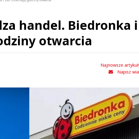
 i Lidl zmieniają godziny otwarcia
za handel. Biedronka i
odziny otwarcia
Najnowsze artykuł
Napisz wi