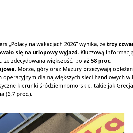
ers „Polacy na wakacjach 2026” wynika, że
trzy czwa
owało się na urlopowy wyjazd.
Kluczową informacją
kt, że zdecydowana większość, bo
aż 58 proc.
rajowe.
Morze, góry oraz Mazury przeżywają oblężen
operacyjnym dla największych sieci handlowych w k
yczne kierunki śródziemnomorskie, takie jak Grecja
a (6,7 proc.).