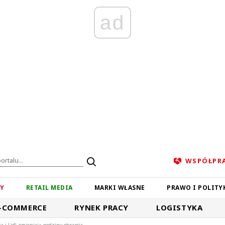
ad
WSPÓŁPR
ZY
RETAIL MEDIA
MARKI WŁASNE
PRAWO I POLITY
-COMMERCE
RYNEK PRACY
LOGISTYKA