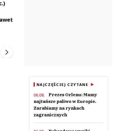
.)
nawet
ek
Szefem być Sezon 2
Marcin Przybysz
▶
▶
NAJCZĘŚCIEJ CZYTANE
Prezes Orlenu: Mamy
06.08.
najtańsze paliwo w Europie.
Zarabiamy na rynkach
zagranicznych