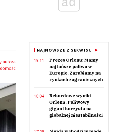
ad
NAJNOWSZE Z SERWISU
Prezes Orlenu: Mamy
19:11
y autora
najtańsze paliwo w
adomość
Europie. Zarabiamy na
rynkach zagranicznych
Rekordowe wyniki
18:04
Orlenu. Paliwowy
gigant korzysta na
globalnej niestabilności
Algida wchodzi w modę.
17:29