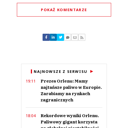
POKAŻ KOMENTARZE
Komentarze (
0
)
Nie znaleziono komentarzy
Zostaw swoje komentarze
Imię (Wymagane)
Anuluj
NAJNOWSZE Z SERWISU
Prześlij komentarz
Prezes Orlenu: Mamy
19:11
najtańsze paliwo w Europie.
Zarabiamy na rynkach
zagranicznych
Rekordowe wyniki Orlenu.
18:04
Paliwowy gigant korzysta