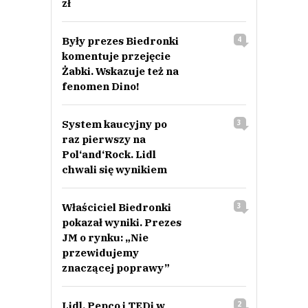
zł
Były prezes Biedronki
4
komentuje przejęcie
Żabki. Wskazuje też na
fenomen Dino!
System kaucyjny po
3
raz pierwszy na
Pol‘and‘Rock. Lidl
chwali się wynikiem
Właściciel Biedronki
3
pokazał wyniki. Prezes
JM o rynku: „Nie
przewidujemy
znaczącej poprawy”
Lidl, Pepco i TEDi w
2