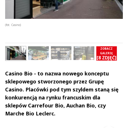
(fot. Casino)
ZOBACZ
GALERIĘ
Ć]
[8 ZDJĘĆ]
Casino Bio - to nazwa nowego konceptu
sklepowego stworzonego przez Grupę
Casino. Placówki pod tym szyldem staną się
konkurencją na rynku francuskim dla
sklepów Carrefour Bio, Auchan Bio, czy
Marche Bio Leclerc.
Andrzej i Marta Sterniccy
Marta i 
▶