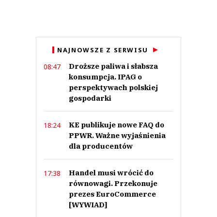
Imię (Wymagane)
Anuluj
NAJNOWSZE Z SERWISU
Prześlij komentarz
Droższe paliwa i słabsza
08:47
konsumpcja. IPAG o
perspektywach polskiej
gospodarki
KE publikuje nowe FAQ do
18:24
PPWR. Ważne wyjaśnienia
dla producentów
Handel musi wrócić do
17:38
równowagi. Przekonuje
prezes EuroCommerce
[WYWIAD]