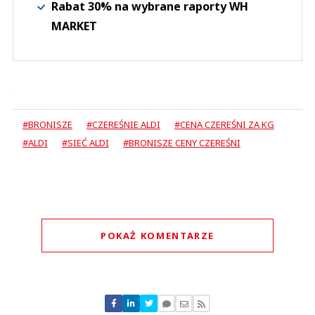
Rabat 30% na wybrane raporty WH
MARKET
#BRONISZE
#CZEREŚNIE ALDI
#CENA CZEREŚNI ZA KG
#ALDI
#SIEĆ ALDI
#BRONISZE CENY CZEREŚNI
POKAŻ KOMENTARZE
Komentarze (
0
)
Nie znaleziono komentarzy
Zostaw swoje komentarze