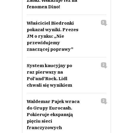
Żabki. Wskazuje też na
fenomen Dino!
Właściciel Biedronki
3
pokazał wyniki. Prezes
JM o rynku: „Nie
przewidujemy
znaczącej poprawy”
System kaucyjny po
2
raz pierwszy na
Pol‘and‘Rock. Lidl
chwali się wynikiem
Waldemar Pajek wraca
2
do Grupy Eurocash.
Pokieruje ekspansją
pięciu sieci
franczyzowych