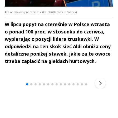
Aldi obniża cenę na czereśnie (fot. Shutterstock + Pixabay)
W lipcu popyt na czereśnie w Polsce wzrasta
o ponad 100 proc. w stosunku do czerwca,
wypierając z pozycji lidera truskawki. W
odpowiedzi na ten skok sieć Aldi obniża ceny
detaliczne poniżej stawek, jakie za te owoce
trzeba zapłacić na giełdach hurtowych.
Andrzej i Marta Sterniccy
Marta i 
▶