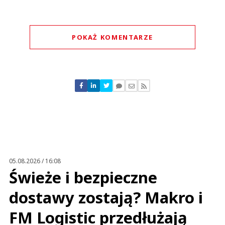
POKAŻ KOMENTARZE
Komentarze (
0
)
Nie znaleziono komentarzy
Zostaw swoje komentarze
Imię (Wymagane)
Anuluj
Prześlij komentarz
05.08.2026 / 16:08
Świeże i bezpieczne
dostawy zostają? Makro i
FM Logistic przedłużają