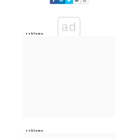
Zostaw swoje komentarze
Imię (Wymagane)
ad
Anuluj
Prześlij komentarz