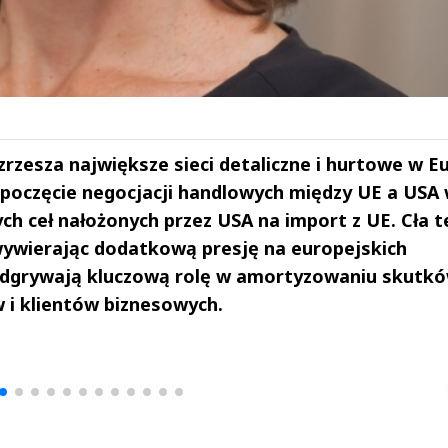
zesza największe sieci detaliczne i hurtowe w E
oczęcie negocjacji handlowych między UE a USA 
ch ceł nałożonych przez USA na import z UE. Cła t
 wywierając dodatkową presję na europejskich
 odgrywają kluczową rolę w amortyzowaniu skutk
i klientów biznesowych.
drzej
Michał Stężalski
FineDiningWe
▶
▶