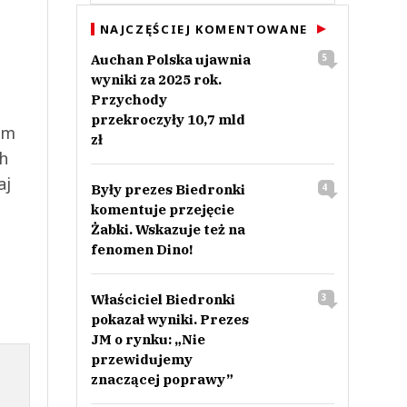
NAJCZĘŚCIEJ KOMENTOWANE
Auchan Polska ujawnia
5
wyniki za 2025 rok.
Przychody
przekroczyły 10,7 mld
ym
zł
ch
aj
Były prezes Biedronki
4
komentuje przejęcie
Żabki. Wskazuje też na
fenomen Dino!
Właściciel Biedronki
3
pokazał wyniki. Prezes
JM o rynku: „Nie
przewidujemy
znaczącej poprawy”