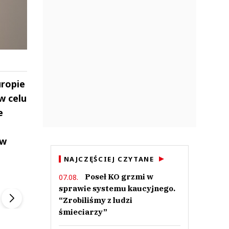
uropie
w celu
e
ów
NAJCZĘŚCIEJ CZYTANE
ek
Szefem być Sezon 2
Marcin Przybysz
Poseł KO grzmi w
07.08.
▶
▶
sprawie systemu kaucyjnego.
“Zrobiliśmy z ludzi
śmieciarzy”