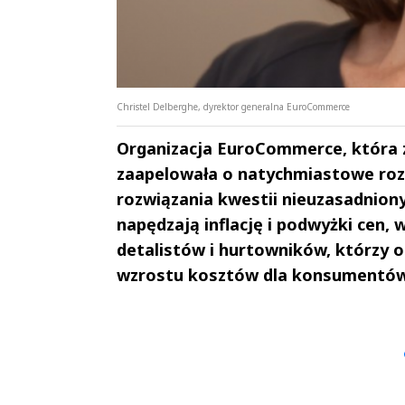
Christel Delberghe, dyrektor generalna EuroCommerce
Organizacja EuroCommerce, która zr
zaapelowała o natychmiastowe rozp
rozwiązania kwestii nieuzasadniony
napędzają inflację i podwyżki cen,
detalistów i hurtowników, którzy
wzrostu kosztów dla konsumentów 
Andrzej i Marta
Marta i An
Sterniccy
Sterniccy
▶
▶