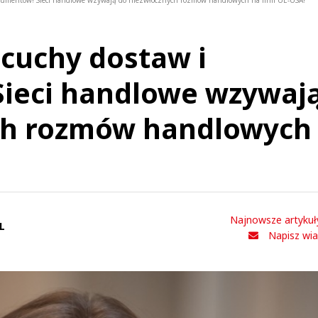
nsumentów! Sieci handlowe wzywają do niezwłocznych rozmów handlowych na linii UE-USA!
ńcuchy dostaw i
ieci handlowe wzywaj
ch rozmów handlowych
Najnowsze artykuł
L
Napisz wi