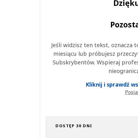
Dzięku
Pozost
Jeśli widzisz ten tekst, oznacza
miesiącu lub próbujesz przeczy
Subskrybentów. Wspieraj profes
nieogranic
Kliknij i sprawdź 
Posia
DOSTĘP 30 DNI