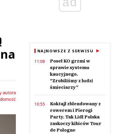
ad
ą
 na
NAJNOWSZE Z SERWISU
Poseł KO grzmi w
11:08
sprawie systemu
kaucyjnego.
“Zrobiliśmy z ludzi
śmieciarzy”
y autora
adomość
Koktajl zblendowany z
10:55
rowerem i Pierogi
Party. Tak Lidl Polska
zaskoczy kibiców Tour
de Pologne