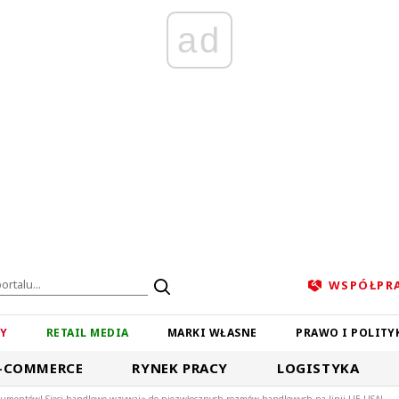
ad
WSPÓŁPR
ZY
RETAIL MEDIA
MARKI WŁASNE
PRAWO I POLITY
-COMMERCE
RYNEK PRACY
LOGISTYKA