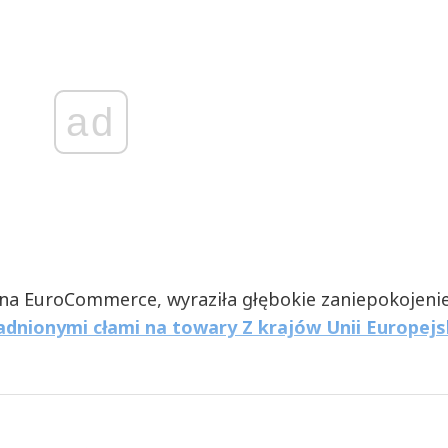
ad
lna EuroCommerce, wyraziła głębokie zaniepokojeni
nionymi cłami na towary Z krajów Unii Europejs