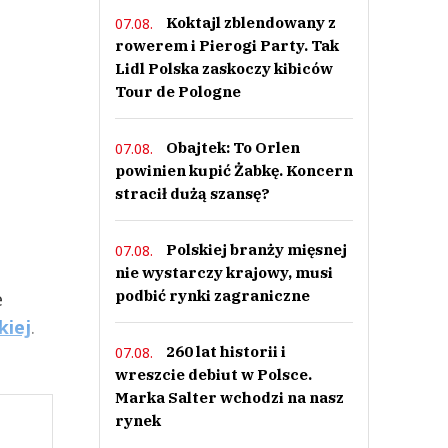
Koktajl zblendowany z
07.08.
rowerem i Pierogi Party. Tak
Lidl Polska zaskoczy kibiców
Tour de Pologne
Obajtek: To Orlen
07.08.
powinien kupić Żabkę. Koncern
stracił dużą szansę?
Polskiej branży mięsnej
07.08.
nie wystarczy krajowy, musi
podbić rynki zagraniczne
e
kiej
.
260 lat historii i
07.08.
wreszcie debiut w Polsce.
Marka Salter wchodzi na nasz
rynek