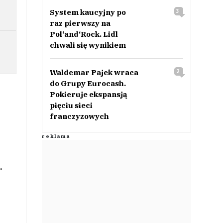
System kaucyjny po
3
raz pierwszy na
Pol‘and‘Rock. Lidl
chwali się wynikiem
Waldemar Pajek wraca
2
do Grupy Eurocash.
Pokieruje ekspansją
pięciu sieci
franczyzowych
.