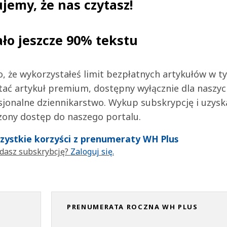
jemy, że nas czytasz!
ało jeszcze 90% tekstu
 to, że wykorzystałeś limit bezpłatnych artykułów w t
tać artykuł premium, dostępny wyłącznie dla naszy
jonalne dziennikarstwo. Wykup subskrypcję i uzysk
zony dostęp do naszego portalu.
wszystkie korzyści z prenumeraty WH Plus
dasz subskrybcję?
Zaloguj się.
PRENUMERATA ROCZNA WH PLUS