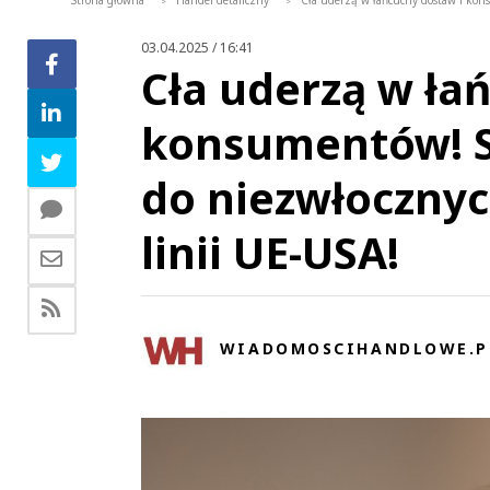
Strona główna
Handel detaliczny
Cła uderzą w łańcuchy dostaw i ko
>
>
03.04.2025 / 16:41
Cła uderzą w ła
konsumentów! S
do niezwłoczny
linii UE-USA!
WIADOMOSCIHANDLOWE.P