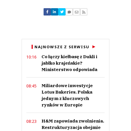
Komentarze (
0
)
Nie znaleziono komentarzy
Zostaw swoje komentarze
Imię (Wymagane)
Anuluj
NAJNOWSZE Z SERWISU
Prześlij komentarz
Co łączy kiełbasę z Dukli i
10:16
jabłko krajeńskie?
Ministerstwo odpowiada
Miliardowe inwestycje
08:45
Lotus Bakeries. Polska
jednym z kluczowych
rynków w Europie
H&M zapowiada zwolnienia.
08:23
Restrukturyzacja obejmie