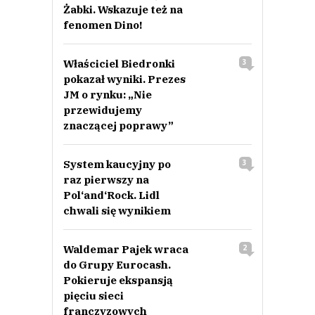
Żabki. Wskazuje też na
fenomen Dino!
Właściciel Biedronki
3
pokazał wyniki. Prezes
JM o rynku: „Nie
przewidujemy
znaczącej poprawy”
System kaucyjny po
3
raz pierwszy na
Pol‘and‘Rock. Lidl
chwali się wynikiem
Waldemar Pajek wraca
2
do Grupy Eurocash.
Pokieruje ekspansją
pięciu sieci
franczyzowych