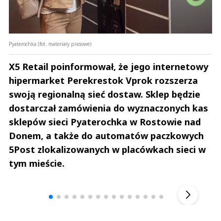
Pyaterochka (fot. materiały prasowe)
X5 Retail poinformował, że ​​jego internetowy
hipermarket Perekrestok Vprok rozszerza
swoją regionalną sieć dostaw. Sklep będzie
dostarczał zamówienia do wyznaczonych kas
sklepów sieci Pyaterochka w Rostowie nad
Donem, a także do automatów paczkowych
5Post zlokalizowanych w placówkach sieci w
tym mieście.
Andrzej i Marta Sterniccy
Marta i 
▶