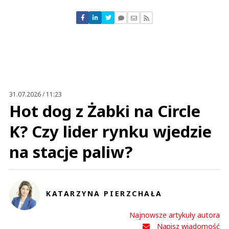
Komentarze (
0
)
Nie znaleziono komentarzy
Zostaw swoje komentarze
Imię (Wymagane)
Anuluj
Prześlij komentarz
31.07.2026 / 11:23
Hot dog z Żabki na Circle
K? Czy lider rynku wjedzie
na stacje paliw?
KATARZYNA PIERZCHAŁA
Najnowsze artykuły autora
Napisz wiadomość