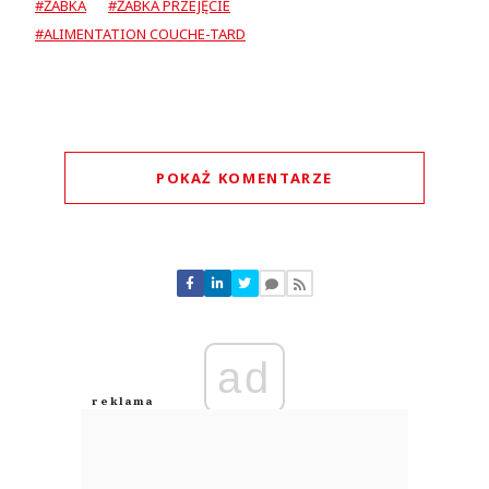
#ŻABKA
#ŻABKA PRZEJĘCIE
#ALIMENTATION COUCHE-TARD
POKAŻ KOMENTARZE
Komentarze (
0
)
Nie znaleziono komentarzy
Zostaw swoje komentarze
Imię (Wymagane)
ad
Anuluj
Prześlij komentarz