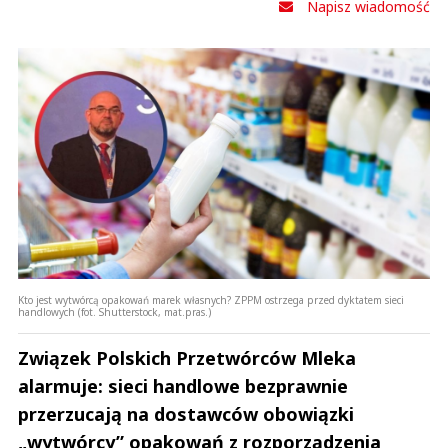
Napisz wiadomość
Kto jest wytwórcą opakowań marek własnych? ZPPM ostrzega przed dyktatem sieci
handlowych (fot. Shutterstock, mat.pras.)
Związek Polskich Przetwórców Mleka
alarmuje: sieci handlowe bezprawnie
przerzucają na dostawców obowiązki
„wytwórcy” opakowań z rozporządzenia