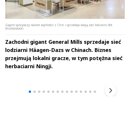
Gigant spożywczy rakiem wychodzi z Chin i sprzedaje swoją sieć lodziarni (fot.
Shutterstock)
Zachodni gigant General Mills sprzedaje sieć
lodziarni Häagen-Dazs w Chinach. Biznes
przejmują lokalni gracze, w tym potężna sieć
herbaciarni Ningji.
Andrzej i Marta Sterniccy
Marta i 
▶