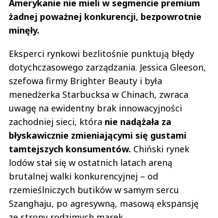
Amerykanie nie mieli w segmencie premium
żadnej poważnej konkurencji, bezpowrotnie
minęły.
Eksperci rynkowi bezlitośnie punktują błędy
dotychczasowego zarządzania. Jessica Gleeson,
szefowa firmy Brighter Beauty i była
menedżerka Starbucksa w Chinach, zwraca
uwagę na ewidentny brak innowacyjności
zachodniej sieci, która
nie nadążała za
błyskawicznie zmieniającymi się gustami
tamtejszych konsumentów.
Chiński rynek
lodów stał się w ostatnich latach areną
brutalnej walki konkurencyjnej – od
rzemieślniczych butików w samym sercu
Szanghaju, po agresywną, masową ekspansję
ze strony rodzimych marek.