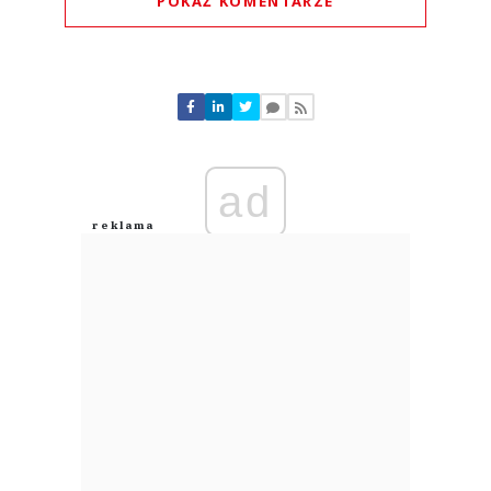
POKAŻ KOMENTARZE
Komentarze (
0
)
Nie znaleziono komentarzy
Zostaw swoje komentarze
Imię (Wymagane)
ad
Anuluj
Prześlij komentarz