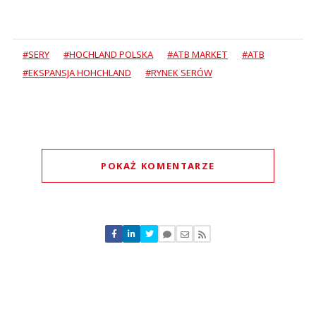
#SERY
#HOCHLAND POLSKA
#ATB MARKET
#ATB
#EKSPANSJA HOHCHLAND
#RYNEK SERÓW
POKAŻ KOMENTARZE
Komentarze (
0
)
Nie znaleziono komentarzy
Zostaw swoje komentarze
Imię (Wymagane)
Anuluj