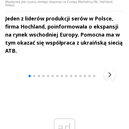
Współpraca jest częścią strategii ekspansji na Europę Wschodnią (fot. Hochland
Polska)
Jeden z liderów produkcji serów w Polsce,
firma Hochland, poinformowała o ekspansji
na rynek wschodniej Europy. Pomocna ma w
tym okazać się współpraca z ukraińską siecią
ATB.
Andrzej i Marta Sterniccy
Marta i 
▶
ad