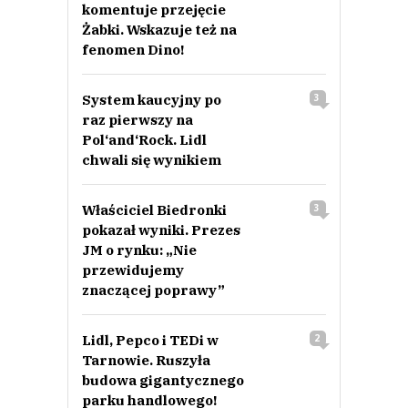
komentuje przejęcie
Żabki. Wskazuje też na
fenomen Dino!
System kaucyjny po
3
raz pierwszy na
Pol‘and‘Rock. Lidl
chwali się wynikiem
Właściciel Biedronki
3
pokazał wyniki. Prezes
JM o rynku: „Nie
przewidujemy
znaczącej poprawy”
Lidl, Pepco i TEDi w
2
Tarnowie. Ruszyła
budowa gigantycznego
parku handlowego!