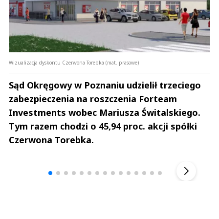
Wizualizacja dyskontu Czerwona Torebka (mat. prasowe)
Sąd Okręgowy w Poznaniu udzielił trzeciego
zabezpieczenia na roszczenia Forteam
Investments wobec Mariusza Świtalskiego.
Tym razem chodzi o 45,94 proc. akcji spółki
Czerwona Torebka.
Andrzej i Marta Sterniccy
Marta i 
▶