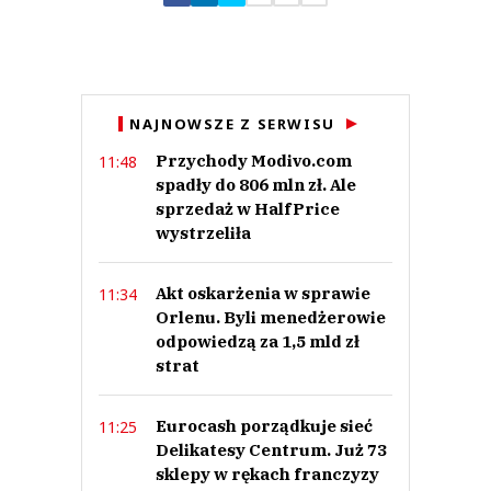
Zostaw swoje komentarze
Imię (Wymagane)
Anuluj
NAJNOWSZE Z SERWISU
Prześlij komentarz
Przychody Modivo.com
11:48
spadły do 806 mln zł. Ale
sprzedaż w HalfPrice
wystrzeliła
Akt oskarżenia w sprawie
11:34
Orlenu. Byli menedżerowie
odpowiedzą za 1,5 mld zł
strat
Eurocash porządkuje sieć
11:25
Delikatesy Centrum. Już 73
sklepy w rękach franczyzy