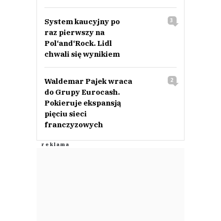
System kaucyjny po
3
raz pierwszy na
Pol‘and‘Rock. Lidl
chwali się wynikiem
Waldemar Pajek wraca
2
do Grupy Eurocash.
Pokieruje ekspansją
pięciu sieci
franczyzowych