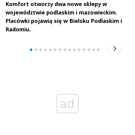
Komfort otworzy dwa nowe sklepy w
województwie podlaskim i mazowieckim.
Placówki pojawią się w Bielsku Podlaskim i
Radomiu.
Andrzej i Marta Sterniccy
Marta i 
▶
ad