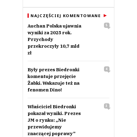
NAJCZĘŚCIEJ KOMENTOWANE
Auchan Polska ujawnia
5
wyniki za 2025 rok.
Przychody
przekroczyły 10,7 mld
zł
Były prezes Biedronki
4
komentuje przejęcie
Żabki. Wskazuje też na
fenomen Dino!
Właściciel Biedronki
3
pokazał wyniki. Prezes
JM o rynku: „Nie
przewidujemy
znaczącej poprawy”