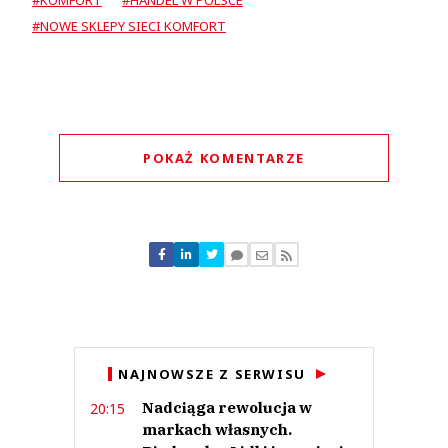
#KOMFORT
#HANDEL W POLSCE
#NOWE SKLEPY SIECI KOMFORT
POKAŻ KOMENTARZE
Komentarze (
0
)
Nie znaleziono komentarzy
Zostaw swoje komentarze
Imię (Wymagane)
Anuluj
NAJNOWSZE Z SERWISU
Prześlij komentarz
Nadciąga rewolucja w
20:15
markach własnych.