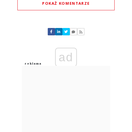
POKAŻ KOMENTARZE
Komentarze (
0
)
Nie znaleziono komentarzy
Zostaw swoje komentarze
Imię (Wymagane)
ad
Anuluj
Prześlij komentarz