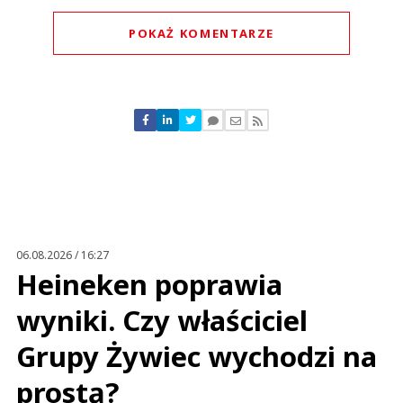
POKAŻ KOMENTARZE
Komentarze (
0
)
Nie znaleziono komentarzy
Zostaw swoje komentarze
Imię (Wymagane)
Anuluj
Prześlij komentarz
06.08.2026 / 16:27
Heineken poprawia
wyniki. Czy właściciel
Grupy Żywiec wychodzi na
prostą?