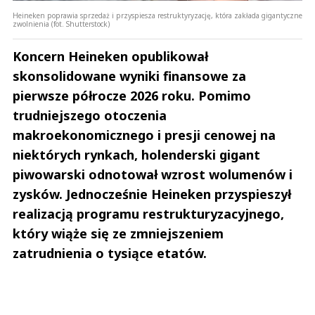
Heineken poprawia sprzedaż i przyspiesza restruktyryzację, która zakłada gigantyczne
zwolnienia (fot. Shutterstock)
Koncern Heineken opublikował
skonsolidowane wyniki finansowe za
pierwsze półrocze 2026 roku. Pomimo
trudniejszego otoczenia
makroekonomicznego i presji cenowej na
niektórych rynkach, holenderski gigant
piwowarski odnotował wzrost wolumenów i
zysków. Jednocześnie Heineken przyspieszył
realizacją programu restrukturyzacyjnego,
który wiąże się ze zmniejszeniem
zatrudnienia o tysiące etatów.