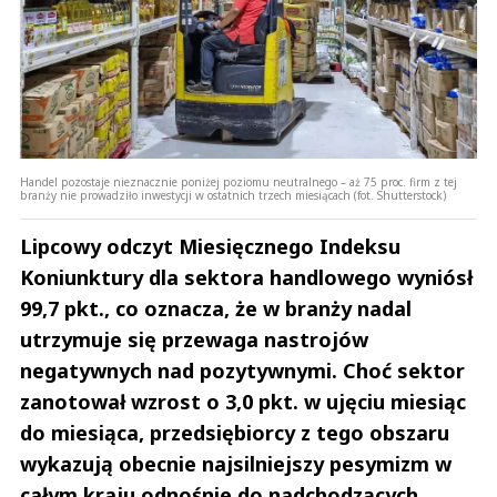
Handel pozostaje nieznacznie poniżej poziomu neutralnego – aż 75 proc. firm z tej
branży nie prowadziło inwestycji w ostatnich trzech miesiącach (fot. Shutterstock)
Lipcowy odczyt Miesięcznego Indeksu
Koniunktury dla sektora handlowego wyniósł
99,7 pkt., co oznacza, że w branży nadal
utrzymuje się przewaga nastrojów
negatywnych nad pozytywnymi. Choć sektor
zanotował wzrost o 3,0 pkt. w ujęciu miesiąc
do miesiąca, przedsiębiorcy z tego obszaru
wykazują obecnie najsilniejszy pesymizm w
całym kraju odnośnie do nadchodzących