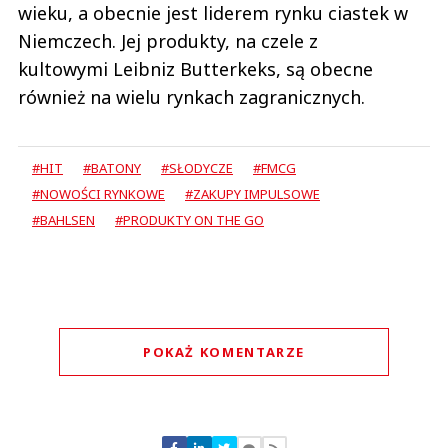
wieku, a obecnie jest liderem rynku ciastek w
Niemczech. Jej produkty, na czele z
kultowymi Leibniz Butterkeks, są obecne
również na wielu rynkach zagranicznych.
#HIT
#BATONY
#SŁODYCZE
#FMCG
#NOWOŚCI RYNKOWE
#ZAKUPY IMPULSOWE
#BAHLSEN
#PRODUKTY ON THE GO
POKAŻ KOMENTARZE
Komentarze (
0
)
Nie znaleziono komentarzy