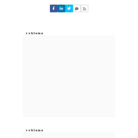
Nie znaleziono komentarzy
Zostaw swoje komentarze
Imię (Wymagane)
Anuluj
Prześlij komentarz