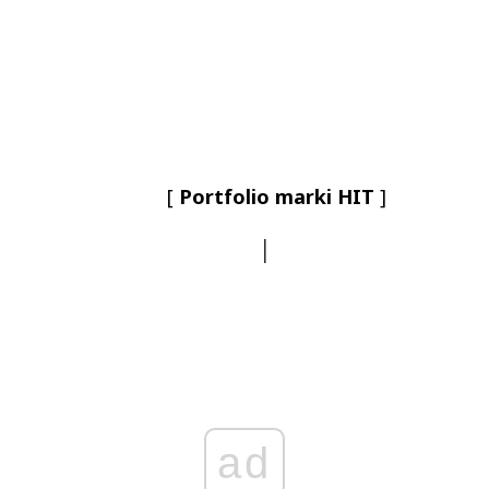
[
Portfolio marki HIT
]
│
ad