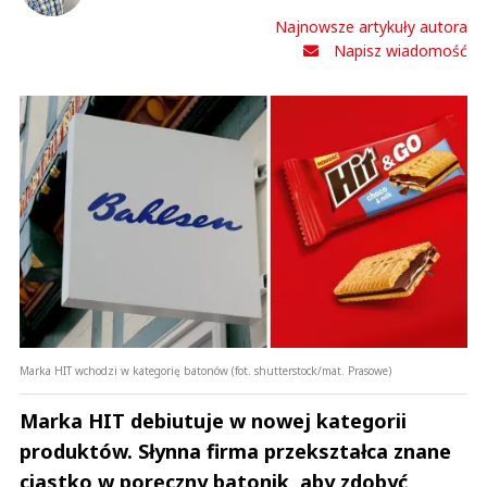
Najnowsze artykuły autora
Prześlij komentarz
Napisz wiadomość
Marka HIT wchodzi w kategorię batonów (fot. shutterstock/mat. Prasowe)
Marka HIT debiutuje w nowej kategorii
produktów. Słynna firma przekształca znane
ciastko w poręczny batonik, aby zdobyć