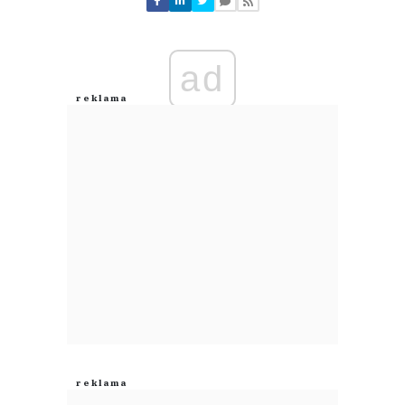
Zostaw swoje komentarze
Imię (Wymagane)
ad
Anuluj
Prześlij komentarz