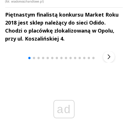
(fot. wiadomoscihandlowe.pl)
Piętnastym finalistą konkursu Market Roku
2018 jest sklep należący do sieci Odido.
Chodzi o placówkę zlokalizowaną w Opolu,
przy ul. Koszalińskiej 4.
Andrzej i Marta Sterniccy
Marta i 
▶
ad