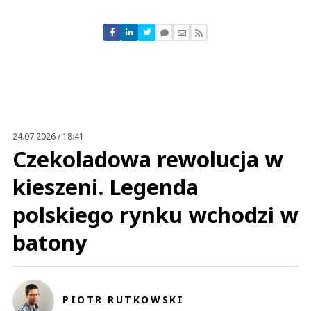
Komentarze (
1
)
wujek
16.05.2018 / 11:07
This comment was minimized by the moderator on the site
24.07.2026 / 18:41
I ten towar walający się pod nogami....
Czekoladowa rewolucja w
wujek
Odpowiedz
kieszeni. Legenda
0
polskiego rynku wchodzi w
0
batony
Nie znaleziono komentarzy
Zostaw swoje komentarze
Imię (Wymagane)
PIOTR RUTKOWSKI
Anuluj