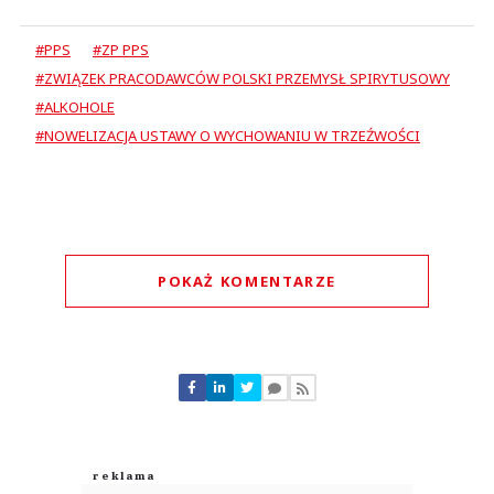
#PPS
#ZP PPS
#ZWIĄZEK PRACODAWCÓW POLSKI PRZEMYSŁ SPIRYTUSOWY
#ALKOHOLE
#NOWELIZACJA USTAWY O WYCHOWANIU W TRZEŹWOŚCI
POKAŻ KOMENTARZE
Komentarze (
0
)
Nie znaleziono komentarzy
Zostaw swoje komentarze
Imię (Wymagane)