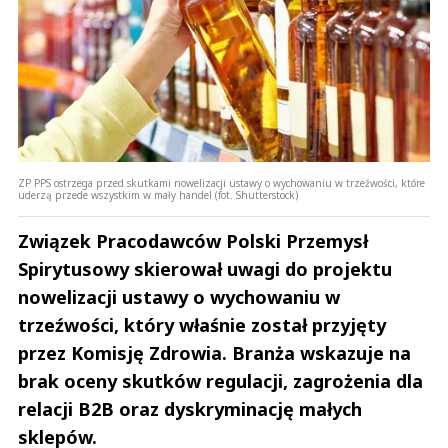
ZP PPS ostrzega przed skutkami nowelizacji ustawy o wychowaniu w trzeźwości, które
uderzą przede wszystkim w mały handel (fot. Shutterstock)
Związek Pracodawców Polski Przemysł
Spirytusowy skierował uwagi do projektu
nowelizacji ustawy o wychowaniu w
trzeźwości, który właśnie został przyjęty
przez Komisję Zdrowia. Branża wskazuje na
brak oceny skutków regulacji, zagrożenia dla
relacji B2B oraz dyskryminację małych
sklepów.