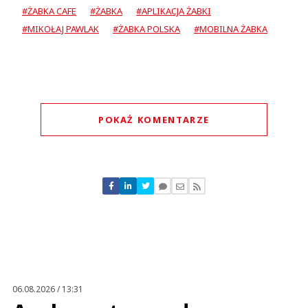
#ŻABKA CAFE
#ŻABKA
#APLIKACJA ŻABKI
#MIKOŁAJ PAWLAK
#ŻABKA POLSKA
#MOBILNA ŻABKA
POKAŻ KOMENTARZE
Komentarze (
0
)
Nie znaleziono komentarzy
Zostaw swoje komentarze
Imię (Wymagane)
Anuluj
Prześlij komentarz
06.08.2026 / 13:31