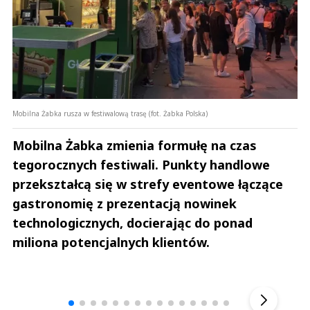
Mobilna Żabka rusza w festiwalową trasę (fot. Żabka Polska)
Mobilna Żabka zmienia formułę na czas
tegorocznych festiwali. Punkty handlowe
przekształcą się w strefy eventowe łączące
gastronomię z prezentacją nowinek
technologicznych, docierając do ponad
miliona potencjalnych klientów.
Andrzej i Marta Sterniccy
Marta i 
▶