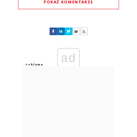
POKAŻ KOMENTARZE
Komentarze (
0
)
Nie znaleziono komentarzy
Zostaw swoje komentarze
Imię (Wymagane)
ad
Anuluj
Prześlij komentarz