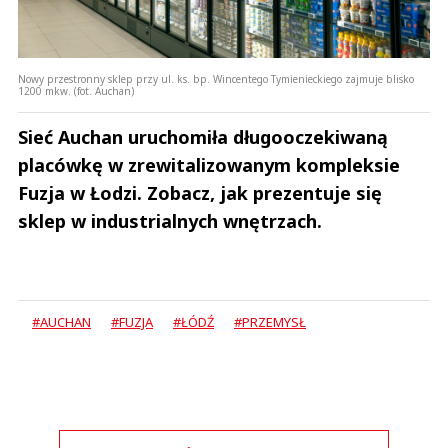
Nowy przestronny sklep przy ul. ks. bp. Wincentego Tymienieckiego zajmuje blisko
1200 mkw. (fot. Auchan)
Sieć Auchan uruchomiła długooczekiwaną
placówkę w zrewitalizowanym kompleksie
Fuzja w Łodzi. Zobacz, jak prezentuje się
sklep w industrialnych wnętrzach.
#AUCHAN
#FUZJA
#ŁÓDŹ
#PRZEMYSŁ