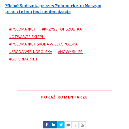
Michał Seńczuk, prezes Polomarketu: Naszym
priorytetem jest modernizacja
#POLOMARKET
#KRZYSZTOF SZULTKA
#OTWARCIE SKLEPU
#POLOMARKET ŚRODA WIELKOPOLSKA
#ŚRODA WIELKOPOLSKA
#NOWY SKLEP
#SUPERMARKET
POKAŻ KOMENTARZE
Komentarze (
0
)
Nie znaleziono komentarzy
Zostaw swoje komentarze