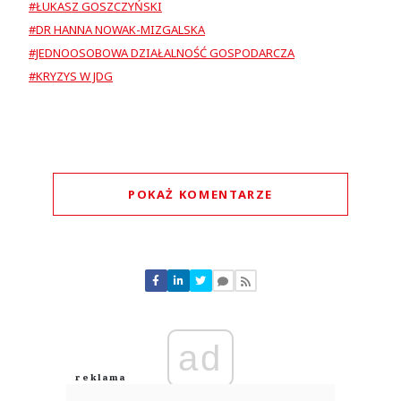
#ŁUKASZ GOSZCZYŃSKI
#DR HANNA NOWAK-MIZGALSKA
#JEDNOOSOBOWA DZIAŁALNOŚĆ GOSPODARCZA
#KRYZYS W JDG
POKAŻ KOMENTARZE
Komentarze (
0
)
Nie znaleziono komentarzy
Zostaw swoje komentarze
Imię (Wymagane)
ad
Anuluj