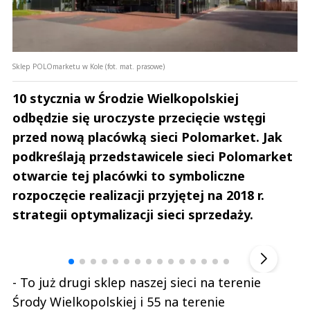
Sklep POLOmarketu w Kole (fot. mat. prasowe)
10 stycznia w Środzie Wielkopolskiej
odbędzie się uroczyste przecięcie wstęgi
przed nową placówką sieci Polomarket. Jak
podkreślają przedstawicele sieci Polomarket
otwarcie tej placówki to symboliczne
rozpoczęcie realizacji przyjętej na 2018 r.
strategii optymalizacji sieci sprzedaży.
Andrzej i Marta Sterniccy
Marta i 
▶
- To już drugi sklep naszej sieci na terenie
Środy Wielkopolskiej i 55 na terenie