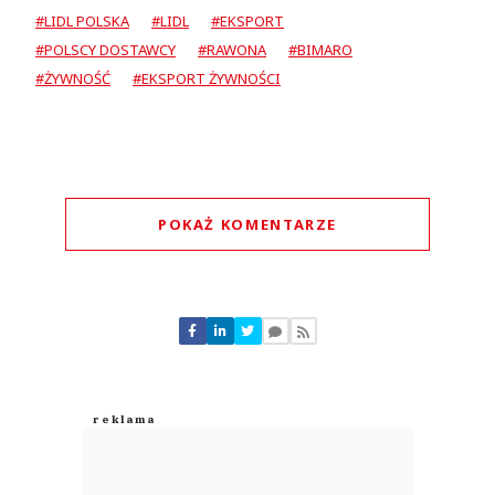
#LIDL POLSKA
#LIDL
#EKSPORT
#POLSCY DOSTAWCY
#RAWONA
#BIMARO
#ŻYWNOŚĆ
#EKSPORT ŻYWNOŚCI
POKAŻ KOMENTARZE
Komentarze (
0
)
Nie znaleziono komentarzy
Zostaw swoje komentarze
Imię (Wymagane)
Anuluj
Prześlij komentarz