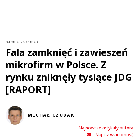
Imię (Wymagane)
Anuluj
Prześlij komentarz
04.08.2026 / 18:30
Fala zamknięć i zawieszeń
mikrofirm w Polsce. Z
rynku zniknęły tysiące JDG
[RAPORT]
MICHAŁ CZUBAK
Najnowsze artykuły autora
Napisz wiadomość