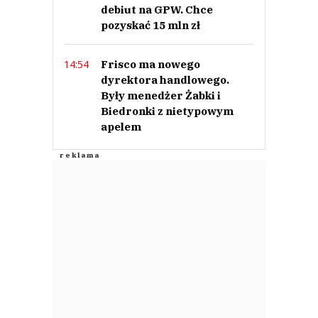
debiut na GPW. Chce
pozyskać 15 mln zł
Frisco ma nowego
14:54
dyrektora handlowego.
Były menedżer Żabki i
Biedronki z nietypowym
apelem