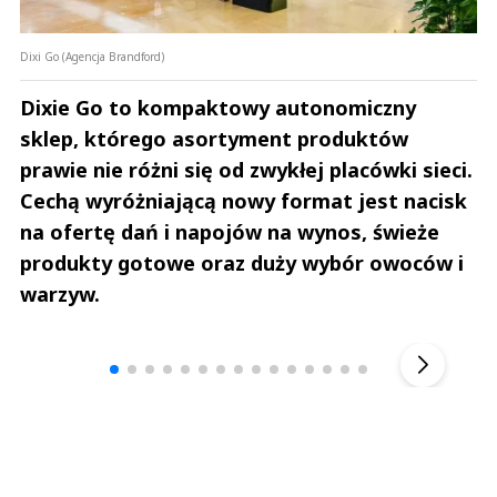
Dixi Go (Agencja Brandford)
Dixie Go to kompaktowy autonomiczny
sklep, którego asortyment produktów
prawie nie różni się od zwykłej placówki sieci.
Cechą wyróżniającą nowy format jest nacisk
na ofertę dań i napojów na wynos, świeże
produkty gotowe oraz duży wybór owoców i
warzyw.
Andrzej i Marta Sterniccy
Marta i 
▶