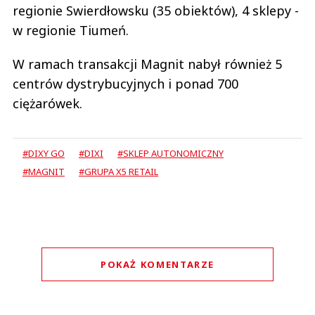
regionie Swierdłowsku (35 obiektów), 4 sklepy -
w regionie Tiumeń.
W ramach transakcji Magnit nabył również 5
centrów dystrybucyjnych i ponad 700
ciężarówek.
#DIXY GO
#DIXI
#SKLEP AUTONOMICZNY
#MAGNIT
#GRUPA X5 RETAIL
POKAŻ KOMENTARZE
Komentarze (
0
)