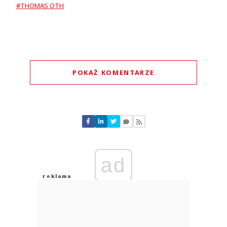
#THOMAS OTH
POKAŻ KOMENTARZE
Komentarze (
0
)
Nie znaleziono komentarzy
Zostaw swoje komentarze
Imię (Wymagane)
ad
Anuluj
Prześlij komentarz