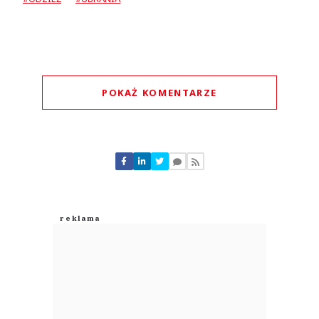
POKAŻ KOMENTARZE
Komentarze (
1
)
Gregory
06.08.2026 / 00:24
This comment was minimized by the moderator on the site
Pudrowanie. pod sprzedaz spolki i coraz to wieksze problemy
Gregory
Odpowiedz