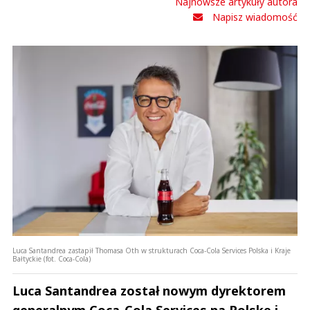
Najnowsze artykuły autora
Napisz wiadomość
Luca Santandrea zastapił Thomasa Oth w strukturach Coca-Cola Services Polska i Kraje
Bałtyckie (fot. Coca-Cola)
Luca Santandrea został nowym dyrektorem
generalnym Coca-Cola Services na Polskę i