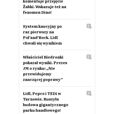
komentuje przejęcie
Żabki. Wskazuje też na
fenomen Dino!
System kaucyjny po
3
raz pierwszy na
Pol‘and‘Rock. Lidl
chwali się wynikiem
Właściciel Biedronki
3
pokazał wyniki. Prezes
JM o rynku: „Nie
przewidujemy
znaczącej poprawy”
Lidl, Pepco i TEDi w
2
Tarnowie. Ruszyła
budowa gigantycznego
parku handlowego!