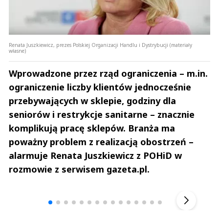
Renata Juszkiewicz, prezes Polskiej Organizacji Handlu i Dystrybucji (materiały
własne)
Wprowadzone przez rząd ograniczenia – m.in.
ograniczenie liczby klientów jednocześnie
przebywających w sklepie, godziny dla
seniorów i restrykcje sanitarne – znacznie
komplikują pracę sklepów. Branża ma
poważny problem z realizacją obostrzeń –
alarmuje Renata Juszkiewicz z POHiD w
rozmowie z serwisem gazeta.pl.
Andrzej i Marta Sterniccy
Marta i 
▶