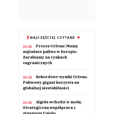
Czytaj całość
Marcin5
Odpowiedz
3
0
Nie znaleziono komentarzy
NAJCZĘŚCIEJ CZYTANE
Zostaw swoje komentarze
Imię (Wymagane)
Prezes Orlenu: Mamy
06.08.
najtańsze paliwo w Europie.
Zarabiamy na rynkach
zagranicznych
Anuluj
Prześlij komentarz
Rekordowe wyniki Orlenu.
06.08.
Paliwowy gigant korzysta na
globalnej niestabilności
Algida wchodzi w modę.
06.08.
Strategiczna współpraca z
gigantem Uniqlo