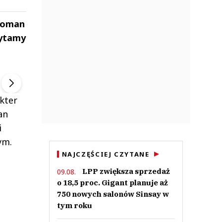
icoman
zytamy
ek
Szefem być Sezon 2
Marcin Przybysz
▶
▶
kter
an
i
ym.
NAJCZĘŚCIEJ CZYTANE
LPP zwiększa sprzedaż
09.08.
o 18,5 proc. Gigant planuje aż
750 nowych salonów Sinsay w
tym roku