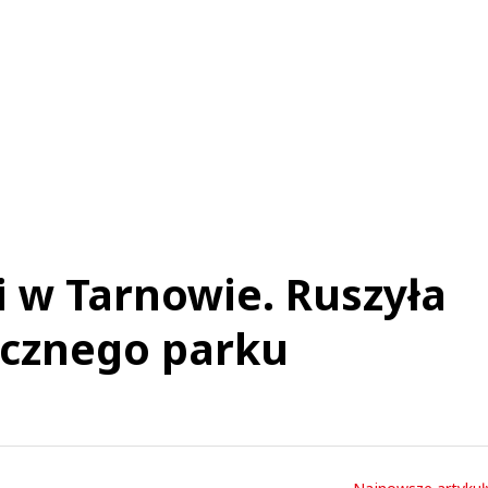
Imię (Wymagane)
Anuluj
Prześlij komentarz
Di w Tarnowie. Ruszyła
cznego parku