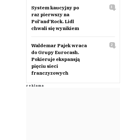
System kaucyjny po
3
raz pierwszy na
Pol‘and‘Rock. Lidl
chwali się wynikiem
Waldemar Pajek wraca
2
do Grupy Eurocash.
Pokieruje ekspansją
pięciu sieci
franczyzowych