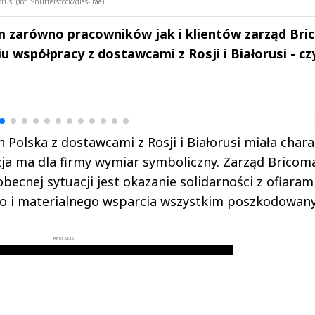
si (fot. Shutterstock/dies-irae)
 zarówno pracowników jak i klientów zarząd Br
u współpracy z dostawcami z Rosji i Białorusi - c
drzej
Michał Stężalski
FineDiningWe
▶
▶
olska z dostawcami z Rosji i Białorusi miała chara
ja ma dla firmy wymiar symboliczny. Zarząd Bricom
obecnej sytuacji jest okazanie solidarności z ofiaram
ego i materialnego wsparcia wszystkim poszkodowan
REKLAMA