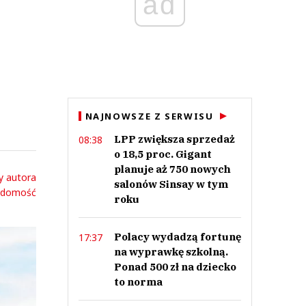
ad
NAJNOWSZE Z SERWISU
LPP zwiększa sprzedaż
08:38
o 18,5 proc. Gigant
planuje aż 750 nowych
y autora
salonów Sinsay w tym
adomość
roku
Polacy wydadzą fortunę
17:37
na wyprawkę szkolną.
Ponad 500 zł na dziecko
to norma