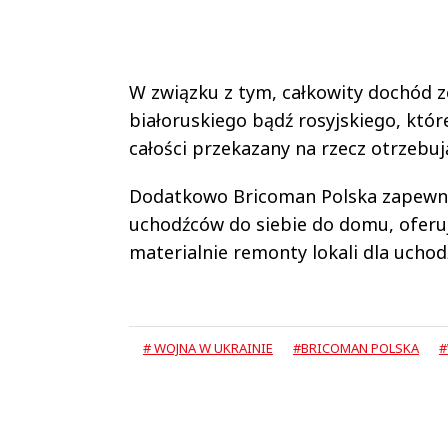
W związku z tym, całkowity dochód 
białoruskiego bądź rosyjskiego, któr
całości przekazany na rzecz otrzebuj
Dodatkowo Bricoman Polska zapewni
uchodźców do siebie do domu, oferu
materialnie remonty lokali dla ucho
# WOJNA W UKRAINIE
#BRICOMAN POLSKA
#