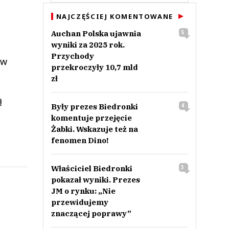
NAJCZĘŚCIEJ KOMENTOWANE
Auchan Polska ujawnia
5
wyniki za 2025 rok.
Przychody
 w
przekroczyły 10,7 mld
zł
ą
Były prezes Biedronki
4
komentuje przejęcie
Żabki. Wskazuje też na
fenomen Dino!
Właściciel Biedronki
3
pokazał wyniki. Prezes
JM o rynku: „Nie
przewidujemy
znaczącej poprawy”