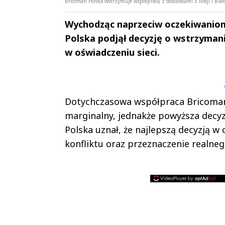
Bricoman Polska wstrzymuje współpracę z dostawcami z Rosji i Białoru
Wychodząc naprzeciw oczekiwaniom
Polska podjął decyzję o wstrzymani
w oświadczeniu sieci.
Andrzej i Marta
Marta i An
Sterniccy
Sterniccy
▶
▶
Dotychczasowa współpraca Bricoman P
marginalny, jednakże powyższa decyz
Polska uznał, że najlepszą decyzją w 
konfliktu oraz przeznaczenie realn