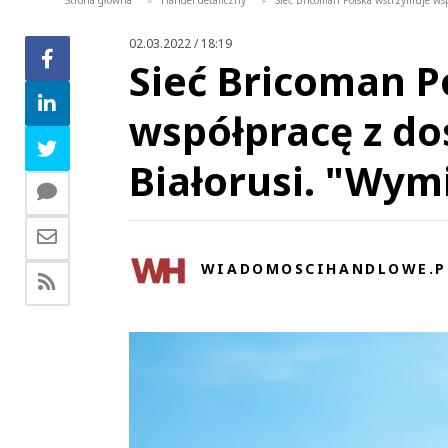
Strona główna
Handel detaliczny
Sieć Bricoman Polska wstrzymuje wsp
>
>
02.03.2022 / 18:19
Sieć Bricoman P
współpracę z dos
Białorusi. "Wym
WIADOMOSCIHANDLOWE.P