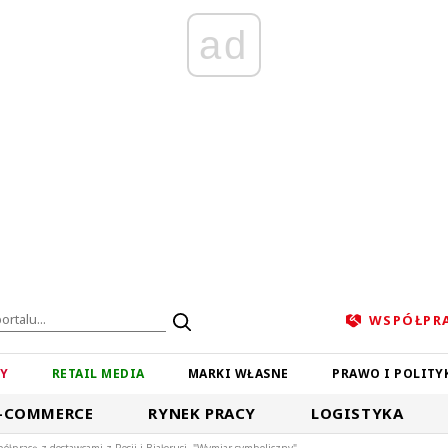
ad
WSPÓŁPR
ZY
RETAIL MEDIA
MARKI WŁASNE
PRAWO I POLITY
-COMMERCE
RYNEK PRACY
LOGISTYKA