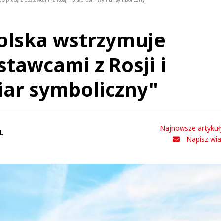
ółpracę z dostawcami z Rosji i Białorusi. "Wymiar symboliczny"
olska wstrzymuje
tawcami z Rosji i
iar symboliczny"
Najnowsze artykuł
L
Napisz wi