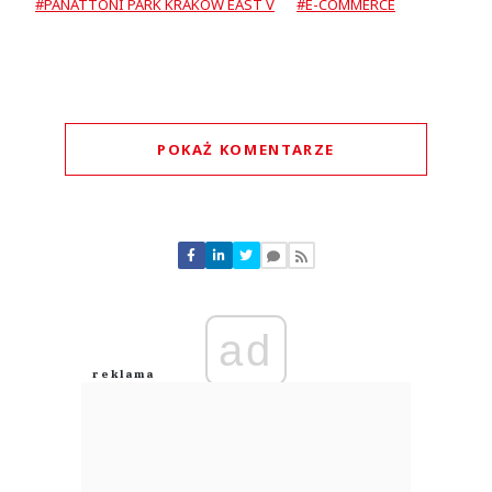
#PANATTONI PARK KRAKÓW EAST V
#E-COMMERCE
POKAŻ KOMENTARZE
Komentarze (
0
)
Nie znaleziono komentarzy
Zostaw swoje komentarze
Imię (Wymagane)
ad
Anuluj
Prześlij komentarz