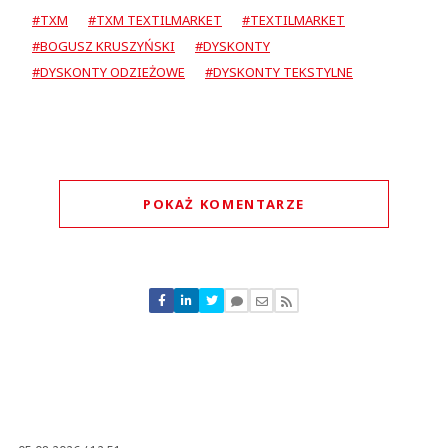
#TXM
#TXM TEXTILMARKET
#TEXTILMARKET
#BOGUSZ KRUSZYŃSKI
#DYSKONTY
#DYSKONTY ODZIEŻOWE
#DYSKONTY TEKSTYLNE
POKAŻ KOMENTARZE
Komentarze (
0
)
Nie znaleziono komentarzy
Zostaw swoje komentarze
Imię (Wymagane)
Anuluj
Prześlij komentarz