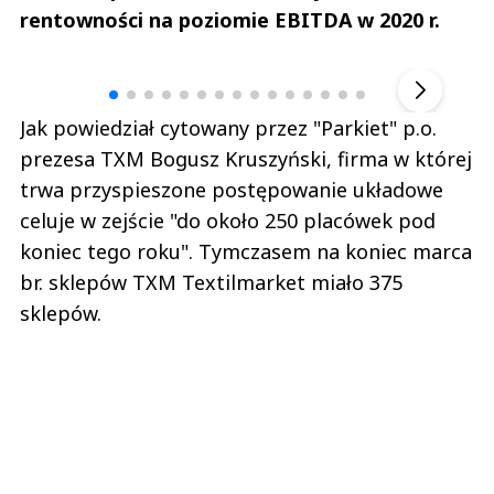
rentowności na poziomie EBITDA w 2020 r.
Andrzej i Marta Sterniccy
Marta i 
▶
Jak powiedział cytowany przez "Parkiet" p.o.
prezesa TXM Bogusz Kruszyński, firma w której
trwa przyspieszone postępowanie układowe
celuje w zejście "do około 250 placówek pod
koniec tego roku". Tymczasem na koniec marca
br. sklepów TXM Textilmarket miało 375
sklepów.