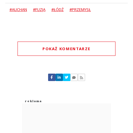
#AUCHAN
#FUZJA
#ŁÓDŹ
#PRZEMYSŁ
POKAŻ KOMENTARZE
Komentarze (
0
)
Nie znaleziono komentarzy
Zostaw swoje komentarze
Imię (Wymagane)
Anuluj
Prześlij komentarz