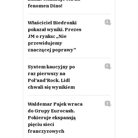
fenomen Dino!
Właściciel Biedronki
3
pokazał wyniki. Prezes
JM o rynku: „Nie
przewidujemy
znaczącej poprawy”
System kaucyjny po
3
raz pierwszy na
Pol‘and‘Rock. Lidl
chwali się wynikiem
Waldemar Pajek wraca
2
do Grupy Eurocash.
Pokieruje ekspansją
pięciu sieci
franczyzowych