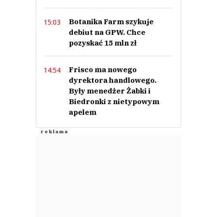
Botanika Farm szykuje
15:03
debiut na GPW. Chce
pozyskać 15 mln zł
Frisco ma nowego
14:54
dyrektora handlowego.
Były menedżer Żabki i
Biedronki z nietypowym
apelem