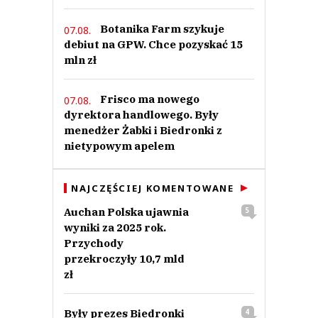
Botanika Farm szykuje
07.08.
debiut na GPW. Chce pozyskać 15
mln zł
Frisco ma nowego
07.08.
dyrektora handlowego. Były
menedżer Żabki i Biedronki z
nietypowym apelem
NAJCZĘŚCIEJ KOMENTOWANE
Auchan Polska ujawnia
5
wyniki za 2025 rok.
Przychody
przekroczyły 10,7 mld
zł
Były prezes Biedronki
4