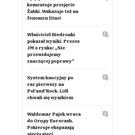
komentuje przejęcie
Żabki. Wskazuje też na
fenomen Dino!
Właściciel Biedronki
3
pokazał wyniki. Prezes
JM o rynku: „Nie
przewidujemy
znaczącej poprawy”
System kaucyjny po
3
raz pierwszy na
Pol‘and‘Rock. Lidl
chwali się wynikiem
Waldemar Pajek wraca
2
do Grupy Eurocash.
Pokieruje ekspansją
pięciu sieci