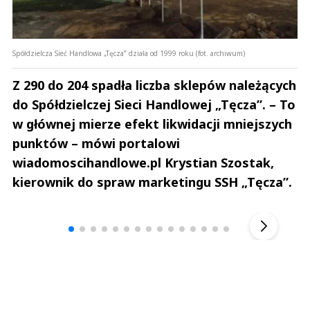
Spółdzielcza Sieć Handlowa „Tęcza” działa od 1999 roku (fot. archiwum)
Z 290 do 204 spadła liczba sklepów należących
do Spółdzielczej Sieci Handlowej „Tęcza”. – To
w głównej mierze efekt likwidacji mniejszych
punktów – mówi portalowi
wiadomoscihandlowe.pl Krystian Szostak,
kierownik do spraw marketingu SSH „Tęcza”.
Andrzej i Marta Sterniccy
Marta i 
▶