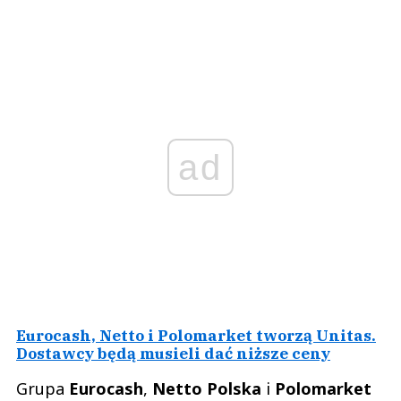
ad
Eurocash, Netto i Polomarket tworzą Unitas.
Dostawcy będą musieli dać niższe ceny
Grupa
Eurocash
,
Netto Polska
i
Polomarket