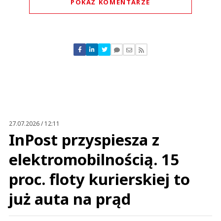
POKAŻ KOMENTARZE
Komentarze (
0
)
Nie znaleziono komentarzy
Zostaw swoje komentarze
Imię (Wymagane)
Anuluj
Prześlij komentarz
27.07.2026 / 12:11
InPost przyspiesza z
elektromobilnością. 15
proc. floty kurierskiej to
już auta na prąd