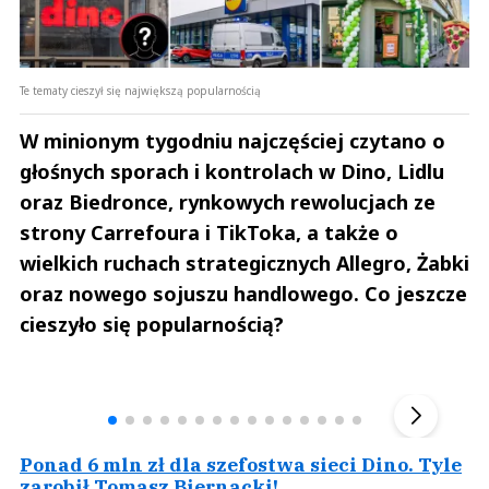
Te tematy cieszył się największą popularnością
W minionym tygodniu najczęściej czytano o
głośnych sporach i kontrolach w Dino, Lidlu
oraz Biedronce, rynkowych rewolucjach ze
strony Carrefoura i TikToka, a także o
wielkich ruchach strategicznych Allegro, Żabki
oraz nowego sojuszu handlowego. Co jeszcze
cieszyło się popularnością?
Andrzej i Marta Sterniccy
Marta i 
▶
Ponad 6 mln zł dla szefostwa sieci Dino. Tyle
zarobił Tomasz Biernacki!