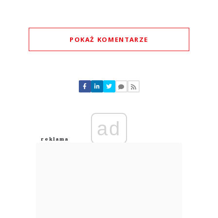
POKAŻ KOMENTARZE
Komentarze (
0
)
Nie znaleziono komentarzy
Zostaw swoje komentarze
Imię (Wymagane)
ad
Anuluj
Prześlij komentarz