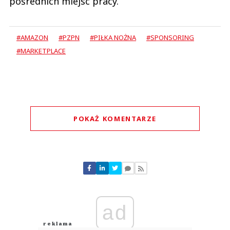
pośrednich miejsc pracy.
#AMAZON
#PZPN
#PIŁKA NOŻNA
#SPONSORING
#MARKETPLACE
POKAŻ KOMENTARZE
Komentarze (
0
)
Nie znaleziono komentarzy
Zostaw swoje komentarze
Imię (Wymagane)
ad
Anuluj