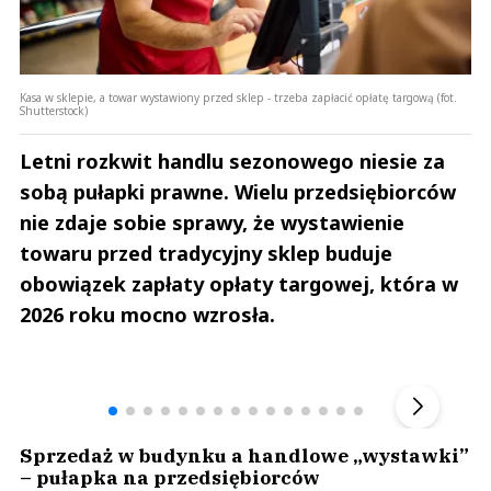
Kasa w sklepie, a towar wystawiony przed sklep - trzeba zapłacić opłatę targową (fot.
Shutterstock)
Letni rozkwit handlu sezonowego niesie za
sobą pułapki prawne. Wielu przedsiębiorców
nie zdaje sobie sprawy, że wystawienie
towaru przed tradycyjny sklep buduje
obowiązek zapłaty opłaty targowej, która w
2026 roku mocno wzrosła.
Andrzej i Marta Sterniccy
Marta i 
▶
Sprzedaż w budynku a handlowe „wystawki”
– pułapka na przedsiębiorców