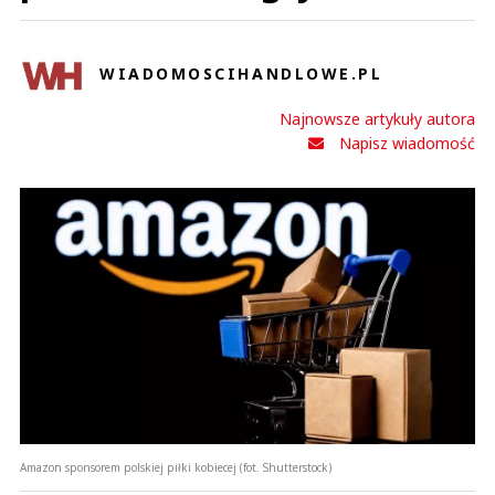
WIADOMOSCIHANDLOWE.PL
Najnowsze artykuły autora
Napisz wiadomość
Amazon sponsorem polskiej piłki kobiecej (fot. Shutterstock)