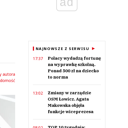
ad
NAJNOWSZE Z SERWISU
Polacy wydadzą fortunę
17:37
na wyprawkę szkolną.
Ponad 500 zł na dziecko
y autora
to norma
adomość
Zmiany w zarządzie
13:02
OSM Łowicz. Agata
Makowska objęła
funkcje wiceprezesa
TOP 10 tygodnia:
08:02