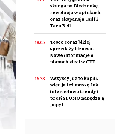
skarga na Biedronkę,
rewolucja w aptekach
oraz ekspansja Gulf i
Taco Bell
Tesco coraz bliżej
18:05
sprzedaży biznesu.
Nowe informacje o
planach sieci w CEE
Wszyscy już to kupili,
16:38
więc ja też muszę Jak
internetowe trendy i
presja FOMO napędzają
popyt