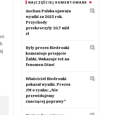
NAJCZĘŚCIEJ KOMENTOWANE
Auchan Polska ujawnia
5
wyniki za 2025 rok.
Przychody
przekroczyły 10,7 mld
zł
ym
ch
Były prezes Biedronki
4
aj
komentuje przejęcie
Żabki. Wskazuje też na
fenomen Dino!
Właściciel Biedronki
3
pokazał wyniki. Prezes
JM o rynku: „Nie
przewidujemy
znaczącej poprawy”
3