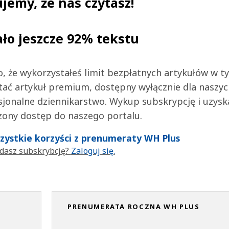
jemy, że nas czytasz!
ało jeszcze 92% tekstu
 to, że wykorzystałeś limit bezpłatnych artykułów w t
tać artykuł premium, dostępny wyłącznie dla naszy
jonalne dziennikarstwo. Wykup subskrypcję i uzysk
zony dostęp do naszego portalu.
wszystkie korzyści z prenumeraty WH Plus
dasz subskrybcję?
Zaloguj się.
PRENUMERATA ROCZNA WH PLUS