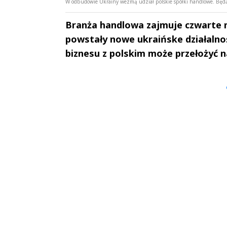
W odbudowie Ukrainy wezmą udział polskie spółki handlowe. Będą 
Branża handlowa zajmuje czwarte 
powstały nowe ukraińske działalno
biznesu z polskim może przełożyć 
Andrzej i Marta
Marta i An
Sterniccy
Sterniccy
▶
▶