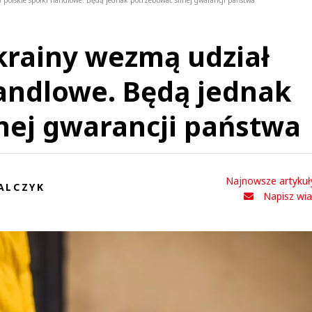
olskie spółki handlowe. Będą jednak potrzebować silnej gwarancji państwa
rainy wezmą udział
handlowe. Będą jednak
nej gwarancji państwa
Najnowsze artykuł
ALCZYK
Napisz wi