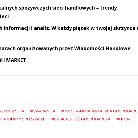
okalnych spożywczych sieci handlowych – trendy,
ieci
informacji i analiz. W każdy piątek w twojej skrzynce 
narach organizowanych przez Wiadomości Handlowe
 WH MARKET
 SZYMCZYCHA
#GWARANCJA
#POLSKA-UKRAIŃSKA IZBA GOSPODARC
#PRODUKTY SPOŻYWCZE
#DZIAŁALNOŚĆ GOSPODARCZA
#FIRMA