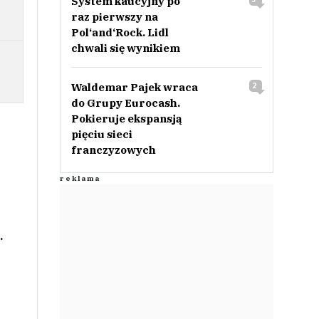
System kaucyjny po
raz pierwszy na
Pol‘and‘Rock. Lidl
chwali się wynikiem
Waldemar Pajek wraca
2
do Grupy Eurocash.
Pokieruje ekspansją
pięciu sieci
franczyzowych
.