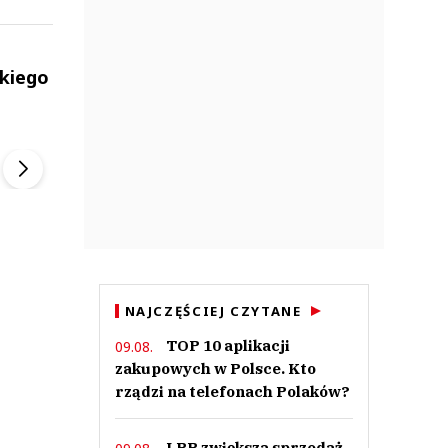
skiego
ek
Szefem być Sezon 2
Marcin Przybysz
▶
▶
NAJCZĘŚCIEJ CZYTANE
TOP 10 aplikacji
09.08.
zakupowych w Polsce. Kto
rządzi na telefonach Polaków?
LPP zwiększa sprzedaż