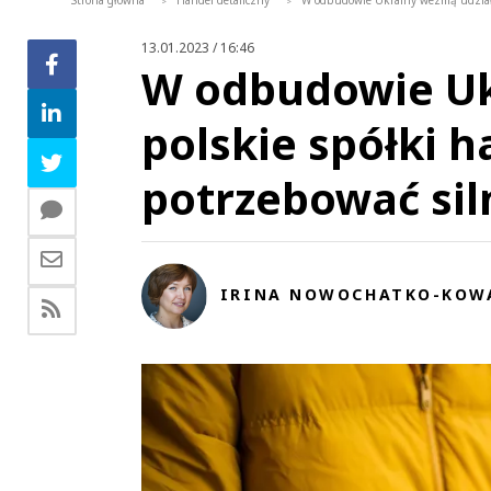
Strona główna
Handel detaliczny
W odbudowie Ukrainy wezmą udział p
>
>
13.01.2023 / 16:46
W odbudowie Uk
polskie spółki 
potrzebować sil
IRINA NOWOCHATKO-KOW