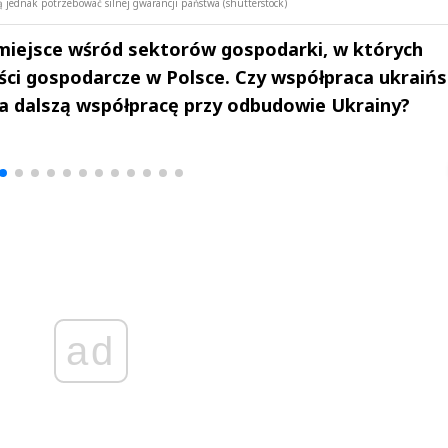
jednak potrzebować silnej gwarancji państwa (shutterstock)
miejsce wśród sektorów gospodarki, w których
ści gospodarcze w Polsce. Czy współpraca ukraiń
na dalszą współpracę przy odbudowie Ukrainy?
drzej
Michał Stężalski
FineDiningWe
▶
▶
ad