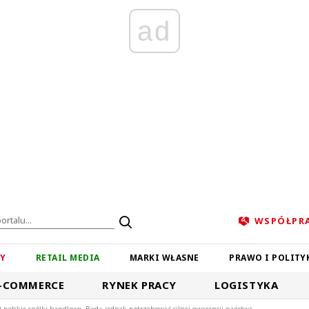
ad
WSPÓŁPR
ZY
RETAIL MEDIA
MARKI WŁASNE
PRAWO I POLITY
-COMMERCE
RYNEK PRACY
LOGISTYKA