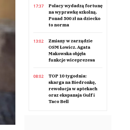
Polacy wydadzą fortunę
17:37
na wyprawkę szkolną.
Ponad 500 zł na dziecko
to norma
Zmiany w zarządzie
13:02
OSM Łowicz. Agata
Makowska objęła
funkcje wiceprezesa
TOP 10 tygodnia:
08:02
skarga na Biedronkę,
rewolucja w aptekach
oraz ekspansja Gulf i
Taco Bell