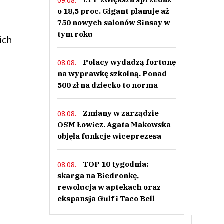
09.08.
o 18,5 proc. Gigant planuje aż
750 nowych salonów Sinsay w
tym roku
ich
Polacy wydadzą fortunę
08.08.
na wyprawkę szkolną. Ponad
500 zł na dziecko to norma
Zmiany w zarządzie
08.08.
OSM Łowicz. Agata Makowska
objęła funkcje wiceprezesa
TOP 10 tygodnia:
08.08.
skarga na Biedronkę,
rewolucja w aptekach oraz
ekspansja Gulf i Taco Bell