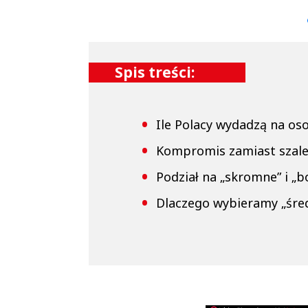
▶
▶
Spis treści:
Ile Polacy wydadzą na os
Kompromis zamiast szal
Podział na „skromne” i „b
Dlaczego wybieramy „śre