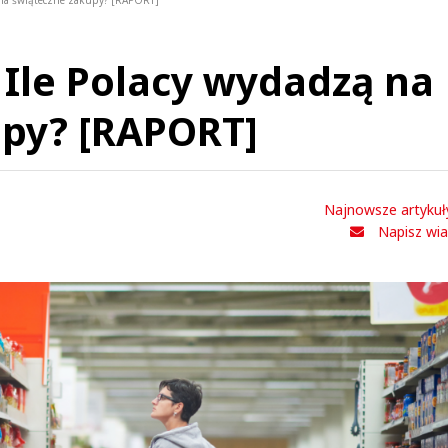
ą na świąteczne zakupy? [RAPORT]
 Ile Polacy wydadzą na
upy? [RAPORT]
Najnowsze artykuł
Napisz wi