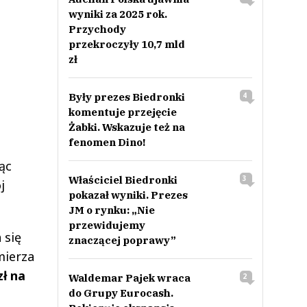
wyniki za 2025 rok.
Przychody
przekroczyły 10,7 mld
zł
Były prezes Biedronki
4
komentuje przejęcie
Żabki. Wskazuje też na
fenomen Dino!
ąc
Właściciel Biedronki
3
j
pokazał wyniki. Prezes
JM o rynku: „Nie
przewidujemy
 się
znaczącej poprawy”
mierza
zł na
Waldemar Pajek wraca
2
do Grupy Eurocash.