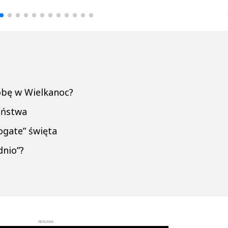
▶
▶
obę w Wielkanoc?
eństwa
ogate” święta
dnio”?
REKLAMA