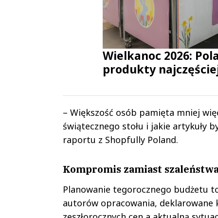
Wielkanoc 2026: Pola
produkty najczęściej
– Większość osób pamięta mniej więc
świątecznego stołu i jakie artykuły 
raportu z Shopfully Poland.
Kompromis zamiast szaleństw
Planowanie tegorocznego budżetu to
autorów opracowania, deklarowane
zeszłorocznych cen a aktualną sytuac