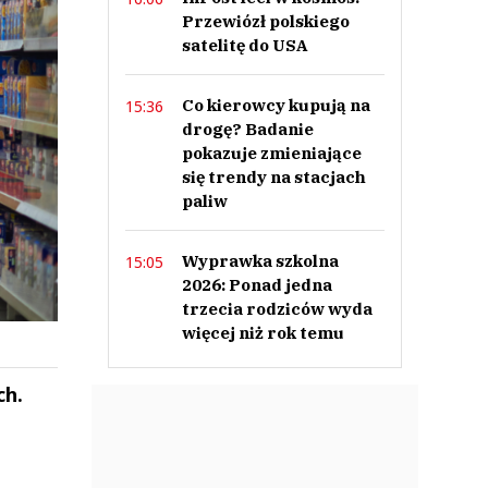
Przewiózł polskiego
satelitę do USA
Co kierowcy kupują na
15:36
drogę? Badanie
pokazuje zmieniające
się trendy na stacjach
paliw
Wyprawka szkolna
15:05
2026: Ponad jedna
trzecia rodziców wyda
więcej niż rok temu
ch.
ek
Szefem być Sezon 2
Marcin Przybysz