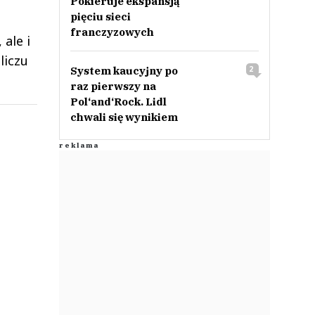
Pokieruje ekspansją
pięciu sieci
franczyzowych
ale i
liczu
System kaucyjny po
2
raz pierwszy na
Pol‘and‘Rock. Lidl
chwali się wynikiem