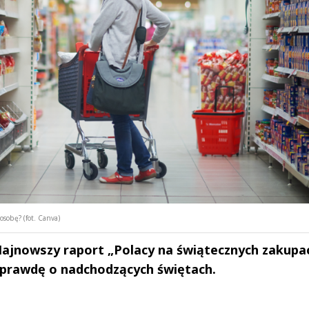
sobę? (fot. Canva)
Najnowszy raport „Polacy na świątecznych zakupa
 prawdę o nadchodzących świętach.
drzej
Michał Stężalski
FineDiningWe