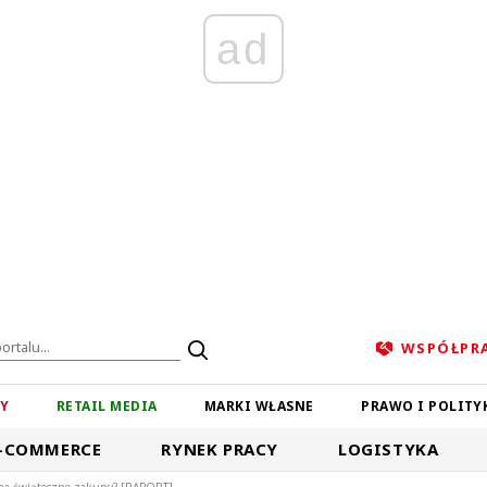
ad
WSPÓŁPR
ZY
RETAIL MEDIA
MARKI WŁASNE
PRAWO I POLITY
-COMMERCE
RYNEK PRACY
LOGISTYKA