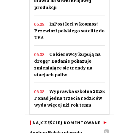
stawia na śliwki krajowej
produkcji
InPost leci w kosmos!
06.08.
Przewiózł polskiego satelitę do
USA
Co kierowcy kupują na
06.08.
drogę? Badanie pokazuje
zmieniające się trendy na
stacjach paliw
Wyprawka szkolna 2026:
06.08.
Ponad jedna trzecia rodziców
wyda więcej niż rok temu
NAJCZĘŚCIEJ KOMENTOWANE
Auchan Polska ujawnia
5