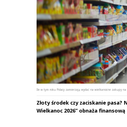
Ile w tym roku Polacy zamierzają wydać na wielkanocne zakupy na o
Złoty środek czy zaciskanie pasa? 
Wielkanoc 2026” obnaża finansową
Andrzej i Marta
Marta i An
Sterniccy
Sterniccy