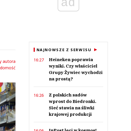
ad
NAJNOWSZE Z SERWISU
Heineken poprawia
16:27
y autora
wyniki. Czy właściciel
adomość
Grupy Żywiec wychodzi
na prostą?
Z polskich sadów
16:26
wprost do Biedronki.
Sieć stawia na śliwki
krajowej produkcji
InPost leci w kosmos!
16:06