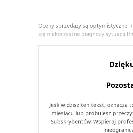
Oceny sprzedaży są optymistyczne, n
się niekorzystne diagnozy sytuacji f
Dzięku
Pozost
Jeśli widzisz ten tekst, oznacza
miesiącu lub próbujesz przeczy
Subskrybentów. Wspieraj profes
nieogranic