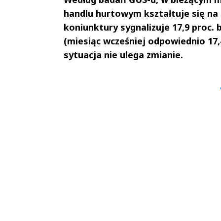
handlu hurtowym kształtuje się na 
koniunktury sygnalizuje 17,9 proc. 
(miesiąc wcześniej odpowiednio 17,4
sytuacja nie ulega zmianie.
Andrzej i Marta
Marta i An
Sterniccy
Sterniccy
▶
▶