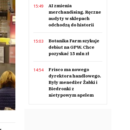
AI zmienia
15:49
merchandising. Ręczne
audyty w sklepach
odchodzą do historii
Botanika Farm szykuje
15:03
debiut na GPW. Chce
pozyskać 15 mln zł
Frisco ma nowego
14:54
dyrektora handlowego.
Były menedżer Żabki i
Biedronki z
nietypowym apelem
w