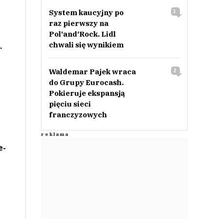
System kaucyjny po
3
raz pierwszy na
Pol‘and‘Rock. Lidl
chwali się wynikiem
.
Waldemar Pajek wraca
2
do Grupy Eurocash.
Pokieruje ekspansją
pięciu sieci
franczyzowych
e-