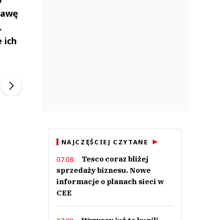
rawę
.
 ich
ek
Szefem być Sezon 2
Marcin Przybysz
▶
▶
NAJCZĘŚCIEJ CZYTANE
Tesco coraz bliżej
07.08.
sprzedaży biznesu. Nowe
informacje o planach sieci w
CEE