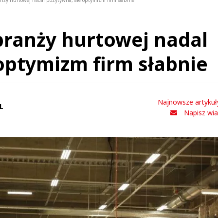
nży hurtowej nadal pozytywna, ale optymizm firm słabnie
branży hurtowej nadal
optymizm firm słabnie
Najnowsze artykuł
L
Napisz wi