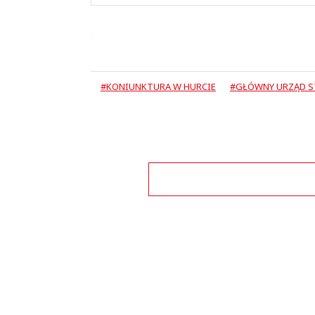
#KONIUNKTURA W HURCIE
#GŁÓWNY URZĄD S
Zo