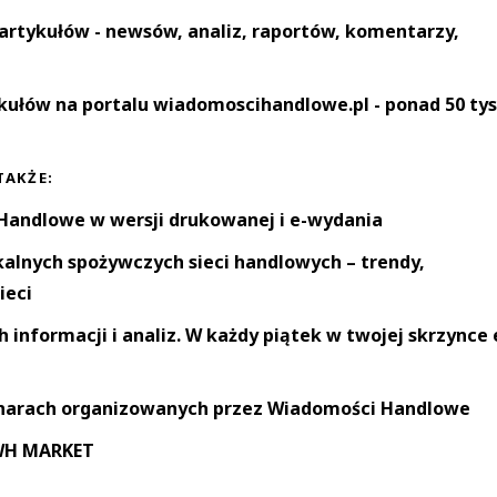
artykułów - newsów, analiz, raportów, komentarzy,
kułów na portalu wiadomoscihandlowe.pl - ponad 50 tys
TAKŻE:
andlowe w wersji drukowanej i e-wydania
okalnych spożywczych sieci handlowych – trendy,
ieci
informacji i analiz. W każdy piątek w twojej skrzynce 
narach organizowanych przez Wiadomości Handlowe
 WH MARKET