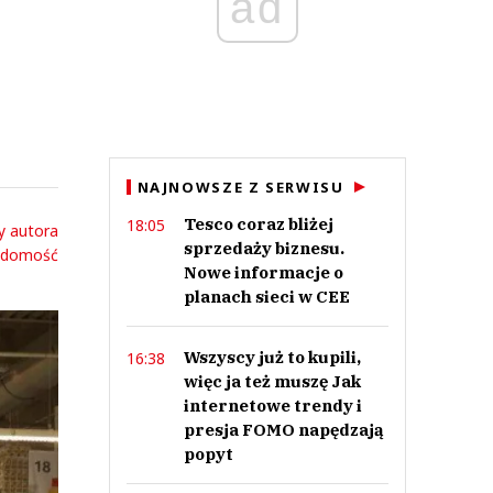
ad
NAJNOWSZE Z SERWISU
Tesco coraz bliżej
18:05
y autora
sprzedaży biznesu.
adomość
Nowe informacje o
planach sieci w CEE
Wszyscy już to kupili,
16:38
więc ja też muszę Jak
internetowe trendy i
presja FOMO napędzają
popyt