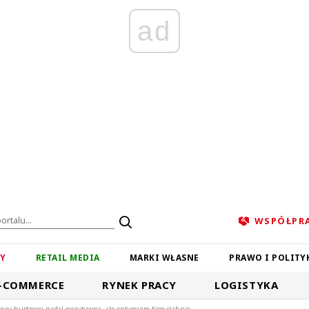
ad
WSPÓŁPR
ZY
RETAIL MEDIA
MARKI WŁASNE
PRAWO I POLITY
-COMMERCE
RYNEK PRACY
LOGISTYKA