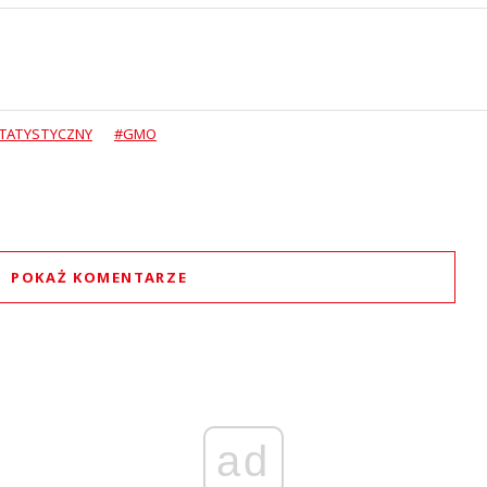
TATYSTYCZNY
#GMO
POKAŻ KOMENTARZE
Komentarze (
0
)
Nie znaleziono komentarzy
staw swoje komentarze
Imię (Wymagane)
ad