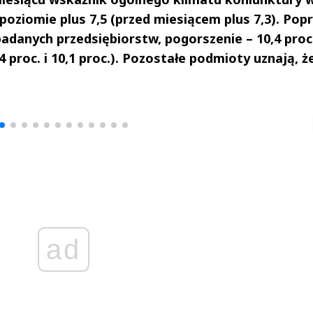
poziomie plus 7,5 (przed miesiącem plus 7,3). Pop
badanych przedsiębiorstw, pogorszenie – 10,4 proc
 proc. i 10,1 proc.). Pozostałe podmioty uznają, że
drzej
Michał Stężalski
FineDiningWe
▶
▶
ad