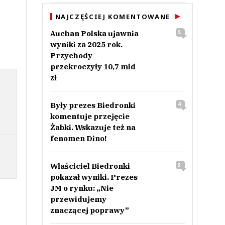
NAJCZĘŚCIEJ KOMENTOWANE
Auchan Polska ujawnia
5
wyniki za 2025 rok.
Przychody
przekroczyły 10,7 mld
zł
Były prezes Biedronki
4
komentuje przejęcie
Żabki. Wskazuje też na
fenomen Dino!
Właściciel Biedronki
3
pokazał wyniki. Prezes
JM o rynku: „Nie
przewidujemy
znaczącej poprawy”