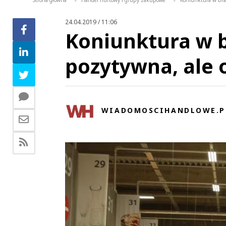
Strona główna
Handel hurtowy i grupy zakupowe
Koniunktura w bra
>
>
24.04.2019 / 11:06
Koniunktura w 
pozytywna, ale 
WIADOMOSCIHANDLOWE.P