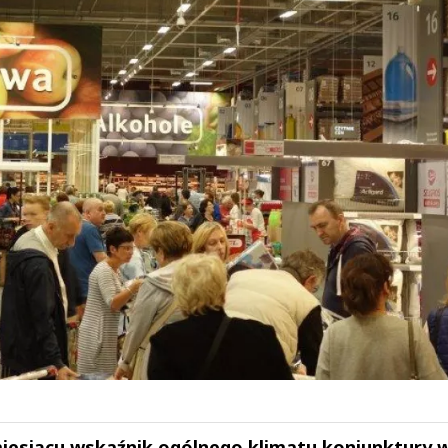
iesiącu wskaźnik ogólnego klimatu koniunktury 