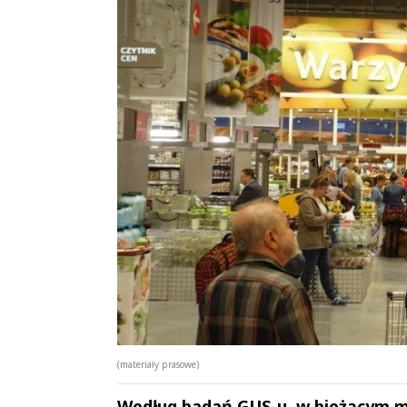
(materiały prasowe)
Według badań GUS-u, w bieżącym m