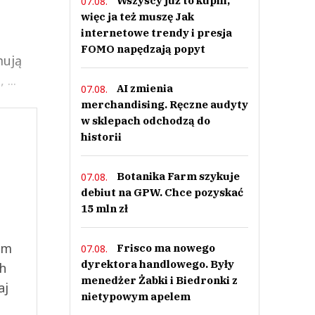
Wszyscy już to kupili,
07.08.
więc ja też muszę Jak
internetowe trendy i presja
FOMO napędzają popyt
mują
...
AI zmienia
07.08.
merchandising. Ręczne audyty
w sklepach odchodzą do
historii
Botanika Farm szykuje
07.08.
debiut na GPW. Chce pozyskać
15 mln zł
ym
Frisco ma nowego
07.08.
dyrektora handlowego. Były
ch
menedżer Żabki i Biedronki z
aj
nietypowym apelem