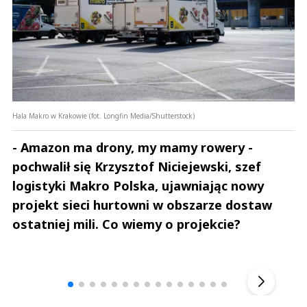
Hala Makro w Krakowie (fot. Longfin Media/Shutterstock)
- Amazon ma drony, my mamy rowery -
pochwalił się Krzysztof Niciejewski, szef
logistyki Makro Polska, ujawniając nowy
projekt sieci hurtowni w obszarze dostaw
ostatniej mili. Co wiemy o projekcie?
Andrzej i Marta Sterniccy
Marta i 
▶