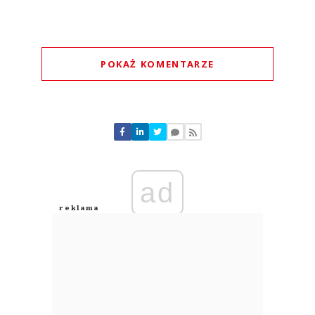
POKAŻ KOMENTARZE
Komentarze (
0
)
Nie znaleziono komentarzy
Zostaw swoje komentarze
Imię (Wymagane)
ad
Anuluj
Prześlij komentarz