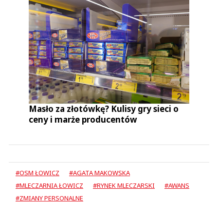
Masło za złotówkę? Kulisy gry sieci o
ceny i marże producentów
#OSM ŁOWICZ
#AGATA MAKOWSKA
#MLECZARNIA ŁOWICZ
#RYNEK MLECZARSKI
#AWANS
#ZMIANY PERSONALNE