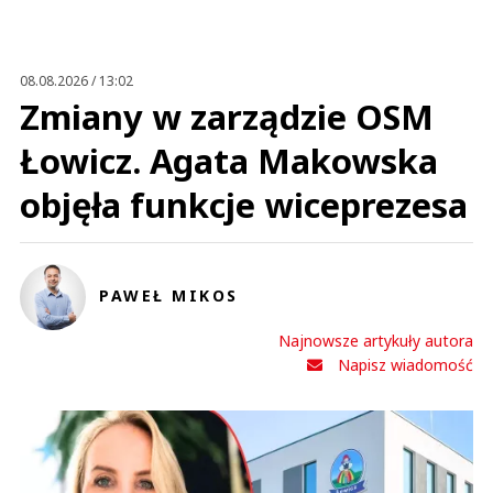
Jarek
25.06.2025 / 20:32
This comment was minimized by the moderator on the site
08.08.2026 / 13:02
Normalnie rewelacja , i to ma być hurtownik ? . Makro wali w dół aż huczy
Zmiany w zarządzie OSM
Jarek
Odpowiedz
Łowicz. Agata Makowska
0
objęła funkcje wiceprezesa
0
Nie znaleziono komentarzy
Zostaw swoje komentarze
Imię (Wymagane)
PAWEŁ MIKOS
Najnowsze artykuły autora
Anuluj
Napisz wiadomość
Prześlij komentarz