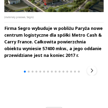
(materiały prasowe, Segro)
Firma Segro wybuduje w pobliżu Paryża nowe
centrum logistyczne dla spółki Metro Cash &
Carry France. Całkowita powierzchnia
obiektu wyniesie 57400 mkw., a jego oddanie
przewidziane jest na koniec 2017 r.
Andrzej i Marta Sterniccy
Marta i 
▶