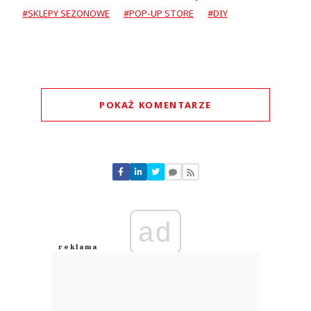
#SKLEPY SEZONOWE
#POP-UP STORE
#DIY
POKAŻ KOMENTARZE
Komentarze (
0
)
Nie znaleziono komentarzy
Zostaw swoje komentarze
Imię (Wymagane)
ad
Anuluj
Prześlij komentarz