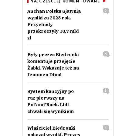
NAJCZĘŚCIEJ KOMENTOWANE
Auchan Polska ujawnia
5
wyniki za 2025 rok.
Przychody
przekroczyły 10,7 mld
zł
Były prezes Biedronki
4
komentuje przejęcie
Żabki. Wskazuje też na
fenomen Dino!
System kaucyjny po
3
raz pierwszy na
Pol‘and‘Rock. Lidl
chwali się wynikiem
Właściciel Biedronki
3
pokazał wyniki. Prezes