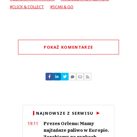
#CLICK & COLLECT
#SCAN & GO
POKAŻ KOMENTARZE
Komentarze (
0
)
Nie znaleziono komentarzy
Zostaw swoje komentarze
Imię (Wymagane)
Anuluj
NAJNOWSZE Z SERWISU
Prześlij komentarz
Prezes Orlenu: Mamy
19:11
najtańsze paliwo w Europie.
Zarabiamy na rynkach