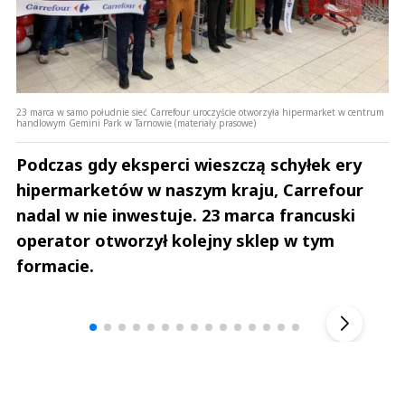
23 marca w samo południe sieć Carrefour uroczyście otworzyła hipermarket w centrum
handlowym Gemini Park w Tarnowie (materiały prasowe)
Podczas gdy eksperci wieszczą schyłek ery
hipermarketów w naszym kraju, Carrefour
nadal w nie inwestuje. 23 marca francuski
operator otworzył kolejny sklep w tym
formacie.
Andrzej i Marta Sterniccy
Marta i 
▶