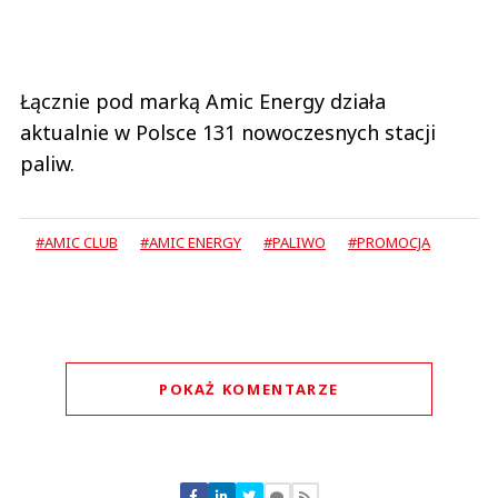
Łącznie pod marką Amic Energy działa
aktualnie w Polsce 131 nowoczesnych stacji
paliw.
#AMIC CLUB
#AMIC ENERGY
#PALIWO
#PROMOCJA
POKAŻ KOMENTARZE
Komentarze (
0
)
Nie znaleziono komentarzy