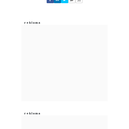
Zostaw swoje komentarze
Imię (Wymagane)
Anuluj
Prześlij komentarz