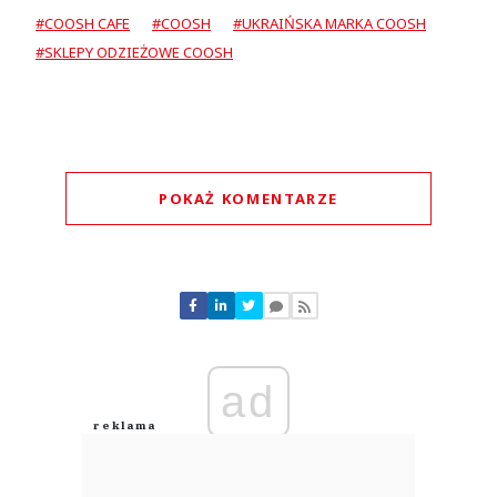
#COOSH CAFE
#COOSH
#UKRAIŃSKA MARKA COOSH
#SKLEPY ODZIEŻOWE COOSH
POKAŻ KOMENTARZE
Komentarze (
0
)
Nie znaleziono komentarzy
Zostaw swoje komentarze
Imię (Wymagane)
ad
Anuluj
Prześlij komentarz