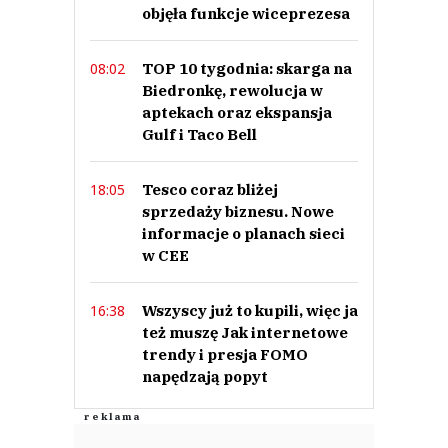
objęła funkcje wiceprezesa
TOP 10 tygodnia: skarga na
08:02
Biedronkę, rewolucja w
aptekach oraz ekspansja
Gulf i Taco Bell
Tesco coraz bliżej
18:05
sprzedaży biznesu. Nowe
informacje o planach sieci
w CEE
Wszyscy już to kupili, więc ja
16:38
też muszę Jak internetowe
trendy i presja FOMO
napędzają popyt