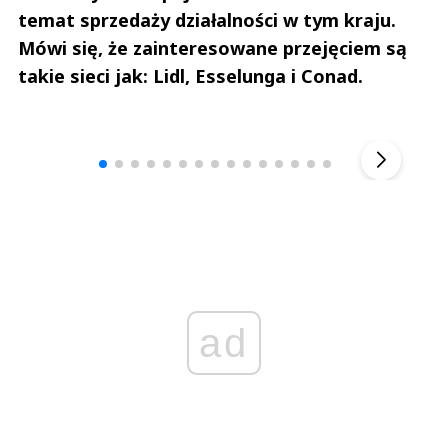
temat sprzedaży działalności w tym kraju.
Mówi się, że zainteresowane przejęciem są
takie sieci jak: Lidl, Esselunga i Conad.
Andrzej i Marta Sterniccy
Marta i 
▶
ad