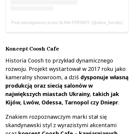
Post udostępniony przez ALINA FRENDIY (@alina_frendiy)
Koncept Coosh Cafe
Historia Coosh to przykład dynamicznego
rozwoju. Projekt wystartował w 2017 roku jako
kameralny showroom, a dziś
dysponuje własną
produkcją oraz siecią salonów w
największych miastach Ukrainy, takich jak
Kijów, Lwów, Odessa, Tarnopol czy Dniepr
.
Znakiem rozpoznawczym marki stał się
skandynawski styl z wyrazistymi akcentami
oraz
koncept Coosh Cafe – kawiarnianych