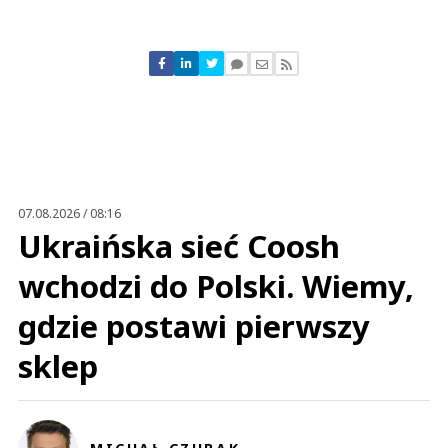
Komentarze (
0
)
Nie znaleziono komentarzy
Zostaw swoje komentarze
Imię (Wymagane)
Anuluj
Prześlij komentarz
07.08.2026 / 08:16
Ukraińska sieć Coosh
wchodzi do Polski. Wiemy,
gdzie postawi pierwszy
sklep