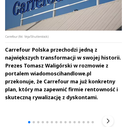
Carrefour (fot. Veja/Shutterstock)
Carrefour Polska przechodzi jedną z
największych transformacji w swojej historii.
Prezes Tomasz Waligórski w rozmowie z
portalem wiadomoscihandlowe.pl
przekonuje, że Carrefour ma już konkretny
plan, który ma zapewnić firmie rentowność i
skuteczną rywalizację z dyskontami.
Andrzej i Marta Sterniccy
Marta i 
▶