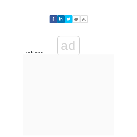
Komentarze (
0
)
Nie znaleziono komentarzy
Zostaw swoje komentarze
Imię (Wymagane)
ad
Anuluj
Prześlij komentarz