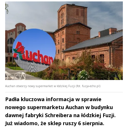
Wg. plotek tylko 40% pracowników dostało podwyżki, nie wiem ile
jest w tym prawdy. Cały rok sumiennej pracy ponad siły i taka
nagroda od pracodawcy.
M
Odpowiedz
0
0
Nie znaleziono komentarzy
Zostaw swoje komentarze
Imię (Wymagane)
Anuluj
Auchan otworzy nowy supermarket w łódzkiej Fuzji (fot. fuzja-echo.pl)
Prześlij komentarz
Padła kluczowa informacja w sprawie
nowego supermarketu Auchan w budynku
dawnej fabryki Schreibera na łódzkiej Fuzji.
Już wiadomo, że sklep ruszy 6 sierpnia.